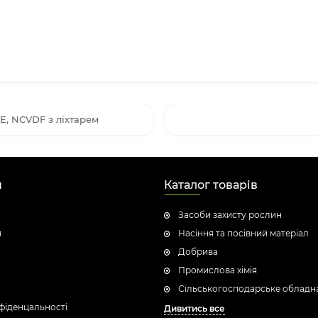
, NCVDF з ліхтарем
н
Каталог товарів
Засоби захисту рослин
я
Насіння та посівний матеріал
Добрива
Промислова хімія
Сільськогосподарське обладн
фіденцальності
Дивитись все