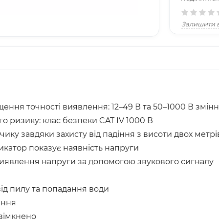
Залишити в
ення точності виявлення: 12–49 В та 50–1000 В змін
 ризику: клас безпеки CAT IV 1000 В
ику завдяки захисту від падіння з висоти двох метрі
катор показує наявність напруги
виявлення напруги за допомогою звукового сигналу
від пилу та попадання води
ання
увімкнено