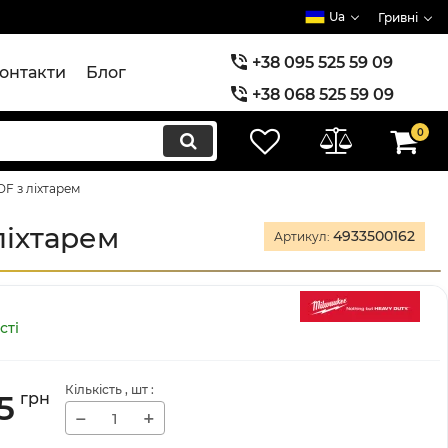
Ua
Гривні
+38 095 525 59 09
онтакти
Блог
+38 068 525 59 09
+38 073 525 59 09
0
F з ліхтарем
ліхтарем
4933500162
Артикул:
сті
Кількість
, шт
:
5
грн
−
+