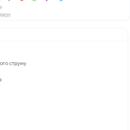
ідгук
ного струму
в