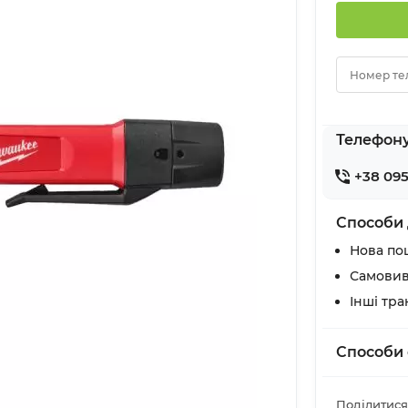
Номер те
Телефон
+38 095
Способи 
Нова по
Самовив
Інші тр
Способи 
Поділитися