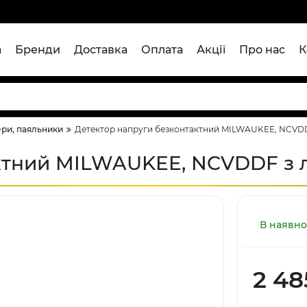
а
Бренди
Доставка
Оплата
Акції
Про нас
К
ери, паяльники
Детектор напруги безконтактний MILWAUKEE, NCVDD
ктний MILWAUKEE, NCVDDF з 
В наявно
2 48