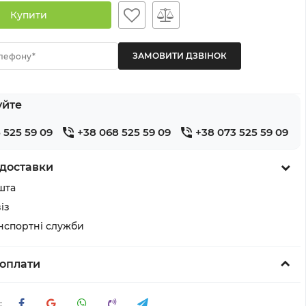
Купити
лефону*
уйте
 525 59 09
+38 068 525 59 09
+38 073 525 59 09
доставки
шта
із
анспортні служби
оплати
: