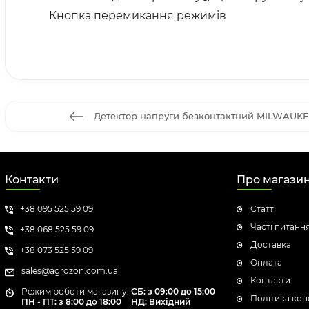
Кнопка перемикання режимів
Детектор напруги безконтактний MILWAUKEE
Контакти
Про магази
+38 095 525 59 09
Статті
Часті питанн
+38 068 525 59 09
Доставка
+38 073 525 59 09
Оплата
sales@agrozon.com.ua
Контакти
Режим роботи магазину:
СБ: з 09:00 до 15:00
Політика кон
ПН - ПТ: з 8:00 до 18:00
НД: Вихідний