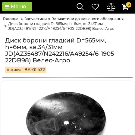
0
Меню
Головна
Запчастини
Запчастини до навісного обладнання
Диск борони гладкий D=565мм, h=6мм, кв.34/31мм
JD(AZ35487/N242216/A49254/6-1905-22DB98) Велес-Агро
Диск борони гладкий D=565мм,
h=6мм, кв.34/31мм
JD(AZ35487/N242216/A49254/6-1905-
22DB98) Велес-Агро
ВА-01.432
Артикул: