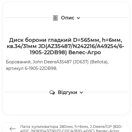
Опис
Диск борони гладкий D=565мм, h=6мм,
кв.34/31мм JD(AZ35487/N242216/A49254/6-
1905-22DB98) Велес-Агро
Борований, John DeereA35487 (JD637) (Bellota),
артикул 6-1905-22DB98.
Відгуки
Лапа культиватора 280мм, h=6мм, J.Deere/GP (820-
401C /N182043/15027-G11CA/820-405C) Велес-Агро