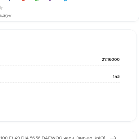
ідгук
27.16000
145
4x100 Et 49 DIA 56,56 DAEWOO черн. (вир-во КрКЗ)