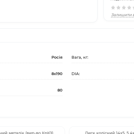
Залишити в
Росія
Вага, кг:
8х190
DIA:
80
бний металік (вир-во КрКЗ)
Диск колісний 14х5, 5 