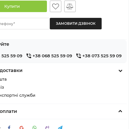
Купити
лефону*
уйте
 525 59 09
+38 068 525 59 09
+38 073 525 59 09
доставки
шта
із
анспортні служби
оплати
: