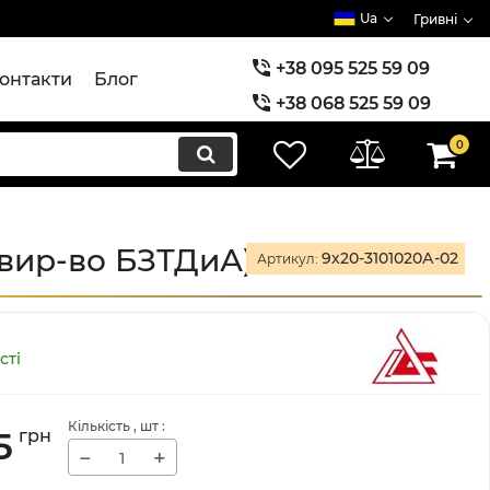
Ua
Гривні
+38 095 525 59 09
онтакти
Блог
+38 068 525 59 09
+38 073 525 59 09
0
 (вир-во БЗТДиА)
9х20-3101020А-02
Артикул:
сті
Кількість
, шт
:
5
грн
−
+