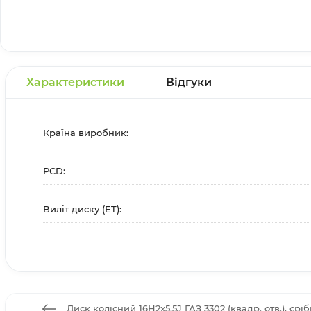
Характеристики
Відгуки
Країна виробник:
PCD:
Виліт диску (ET):
Диск колісний 16Н2х5,5J ГАЗ 3302 (квадр. отв.), срі