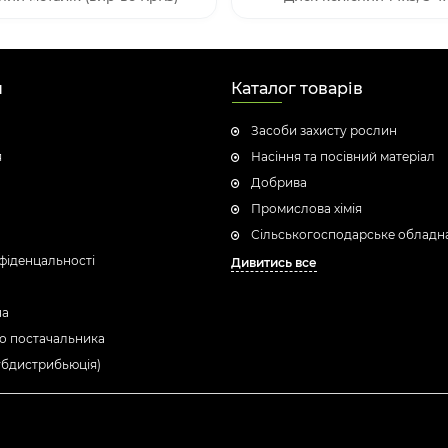
н
Каталог товарів
Засоби захисту рослин
я
Насіння та посівний матеріал
Добрива
Промислова хімія
Сільськогосподарське обладн
фіденцальності
Дивитись все
ua
о постачальника
убдистрибьюція)