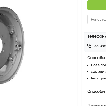
Номер те
Телефон
+38 095
Способи 
Нова по
Самовив
Інші тр
Способи 
Поділитися