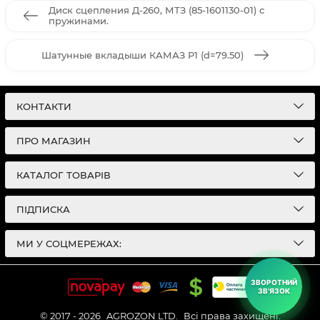
Диск сцепления Д-260, МТЗ (85-1601130-01) с
пружинами.
Шатунные вкладыши КАМАЗ Р1 (d=79.50)
КОНТАКТИ
ПРО МАГАЗИН
КАТАЛОГ ТОВАРІВ
ПІДПИСКА
МИ У СОЦМЕРЕЖАХ:
ЗВОРОТНИЙ
ЗВ'ЯЗОК
© 2017 - 2026
AGROZON LTD.
Всі права захищені.