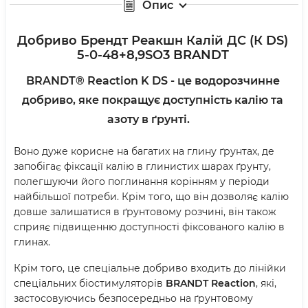
Опис
Добриво Брендт Реакшн Калій ДС (К DS)
5-0-48+8,9SO3 BRANDT
BRANDT® Reaction K DS - це водорозчинне
добриво, яке покращує доступність калію та
азоту в ґрунті.
Воно дуже корисне на багатих на глину ґрунтах, де
запобігає фіксації калію в глинистих шарах ґрунту,
полегшуючи його поглинання корінням у періоди
найбільшої потреби. Крім того, що він дозволяє калію
довше залишатися в ґрунтовому розчині, він також
сприяє підвищенню доступності фіксованого калію в
глинах.
Крім того, це спеціальне добриво входить до лінійки
спеціальних біостимуляторів
BRANDT Reaction
, які,
застосовуючись безпосередньо на ґрунтовому