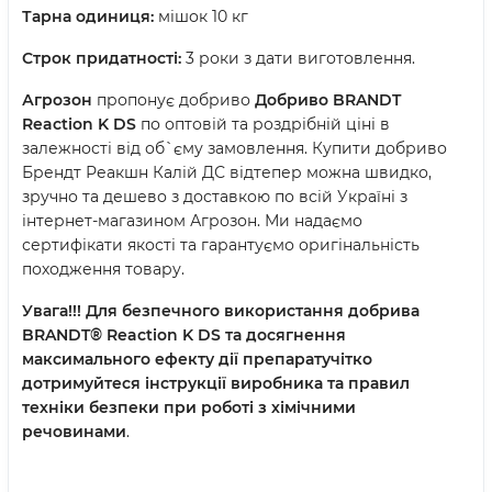
Тарна одиниця:
мішок 10 кг
Строк придатності:
3 роки з дати виготовлення.
Агрозон
пропонує добриво
Добриво BRANDT
Reaction K DS
по оптовій та роздрібній ціні в
залежності від об`єму замовлення. Купити добриво
Брендт Реакшн Калій ДС відтепер можна швидко,
зручно та дешево з доставкою по всій Україні з
інтернет-магазином Агрозон. Ми надаємо
сертифікати якості та гарантуємо оригінальність
походження товару.
Увага!!! Для безпечного використання добрива
BRANDT® Reaction K DS та досягнення
максимального ефекту дії препаратучітко
дотримуйтеся інструкції виробника та правил
техніки безпеки при роботі з хімічними
речовинами
.