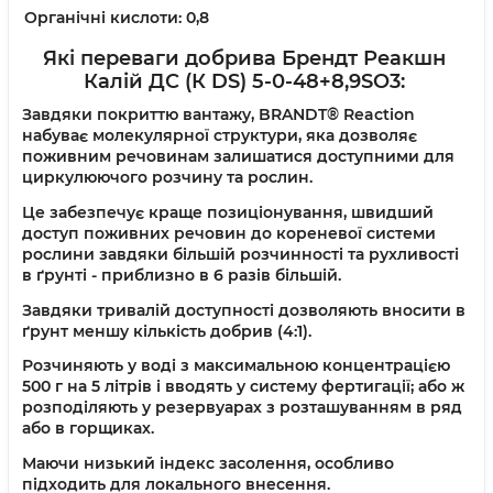
Органічні кислоти: 0,8
Які переваги добрива Брендт Реакшн
Калій ДС (К DS) 5-0-48+8,9SO3
:
Завдяки покриттю вантажу, BRANDT® Reaction
набуває молекулярної структури, яка дозволяє
поживним речовинам залишатися доступними для
циркулюючого розчину та рослин.
Це забезпечує краще позиціонування, швидший
доступ поживних речовин до кореневої системи
рослини завдяки більшій розчинності та рухливості
в ґрунті - приблизно в 6 разів більшій.
Завдяки тривалій доступності дозволяють вносити в
ґрунт меншу кількість добрив (4:1).
Розчиняють у воді з максимальною концентрацією
500 г на 5 літрів і вводять у систему фертигації; або ж
розподіляють у резервуарах з розташуванням в ряд
або в горщиках.
Маючи низький індекс засолення, особливо
підходить для локального внесення.