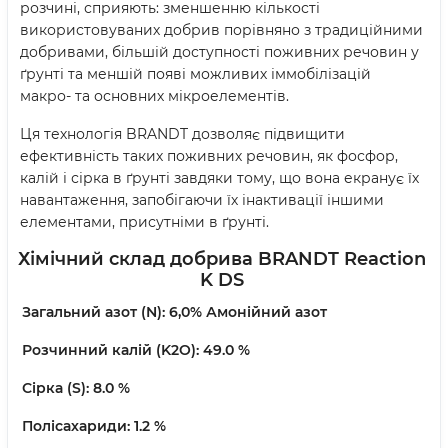
розчині, сприяють: зменшенню кількості
використовуваних добрив порівняно з традиційними
добривами, більшій доступності поживних речовин у
ґрунті та меншій появі можливих іммобілізацій
макро- та основних мікроелементів.
Ця технологія BRANDT дозволяє підвищити
ефективність таких поживних речовин, як фосфор,
калій і сірка в ґрунті завдяки тому, що вона екранує їх
навантаження, запобігаючи їх інактивації іншими
елементами, присутніми в ґрунті.
Хімічний склад добрива BRANDT Reaction
K DS
Загальний азот (N): 6,0% Амонійний азот
Розчинний калій (K2O): 49.0 %
Сірка (S): 8.0 %
Полісахариди: 1.2 %