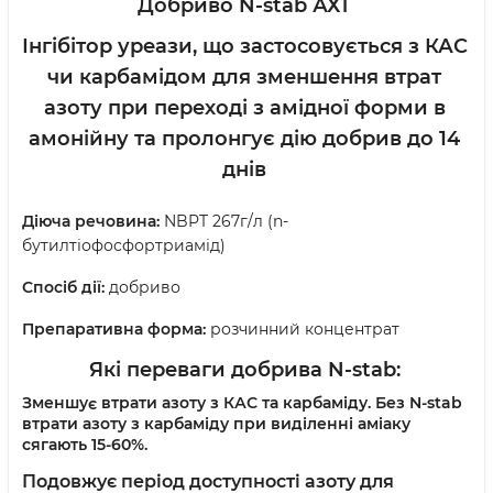
Добриво N-stab АХТ
Інгібітор уреази, що застосовується з КАС
чи карбамідом для зменшення втрат
азоту при переході з амідної форми в
амонійну та пролонгує дію добрив до 14
днів
Діюча речовина:
NBPT 267г/л (n-
бутилтіофосфортриамід)
Спосіб дії:
добриво
Препаративна форма:
розчинний концентрат
Які переваги
добрива N-stab:
Зменшує втрати азоту з КАС та карбаміду. Без N-stab
втрати азоту з карбаміду при виділенні аміаку
сягають 15-60%.
Подовжує період доступності азоту для