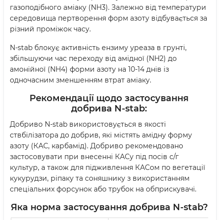
газоподібного аміаку (NH3). Залежно від температури
середовища пертворення форм азоту відбувається за
різний проміжок часу.
N-stab блокує активність ензиму уреаза в грунті,
збільшуючи час переходу від амідної (NH2) до
амонійної (NH4) форми азоту на 10-14 днів із
одночасним зменшенням втрат аміаку.
Рекомендації щодо застосування
добрива N-stab:
Добриво N-stab використовується в якості
ствбілізатора до добрив, які містять амідну форму
азоту (КАС, карбамід). Добриво рекомендовано
застосовувати при внесенні КАСу під посів с/г
культур, а також для підживлення КАСом по вегетації
кукурудзи, ріпаку та соняшнику з використанням
спеціальних форсунок або трубок на обприскувачі.
Яка норма застосування
добрива
N-stab?