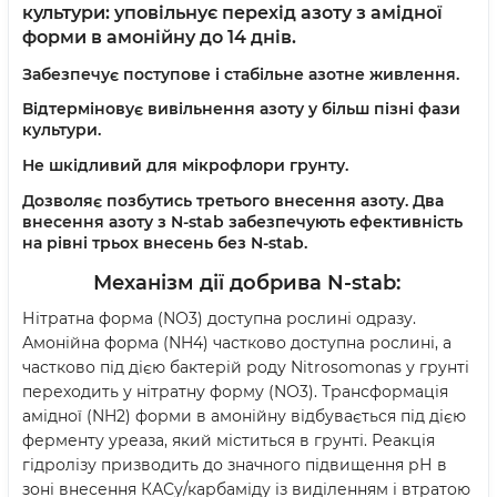
культури: уповільнує перехід азоту з амідної
форми в амонійну до 14 днів.
Забезпечує поступове і стабільне азотне живлення.
Відтерміновує вивільнення азоту у більш пізні фази
культури.
Не шкідливий для мікрофлори грунту.
Дозволяє позбутись третього внесення азоту.
Два
внесення азоту з N-stab забезпечують ефективність
на рівні трьох внесень без N-stab.
Механізм дії
добрива N-stab:
Нітратна форма (NО3) доступна рослині одразу.
Амонійна форма (NH4) частково доступна рослині, а
частково під дією бактерій роду Nitrosomonas у грунті
переходить у нітратну форму (NО3). Трансформація
амідної (NH2) форми в амонійну відбувається під дією
ферменту уреаза, який міститься в грунті. Реакція
гідролізу призводить до значного підвищення рН в
зоні внесення КАСу/карбаміду із виділенням і втратою