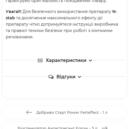
гарантуємо оригінальність походження товару.
Увага!!!
Для безпечного використання препарату
N-
stab
та досягнення максимального ефекту дії
препарату чітко дотримуйтеся інструкції виробника
та правил техніки безпеки при роботі з хімічними
речовинами.
Характеристики
Відгуки
Добриво Старт Power Ferteffect - 1 л
Біостимулятор Антистресант Egrow - 5 л