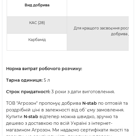
Вид добрива
КАС (28)
Для кращого засвоєння рослиною
добрива до 1
Карбамід
Норма витрат робочого розчину:
Тарна одиниця:
5 л
Строк придатності:
3 роки з дати виготовлення.
ТОВ "Агрозон" пропонує добрива
N-stab
по оптовій та
роздрібній ціні в залежності від об`єму замовлення.
Купити
N-stab
відтепер можна швидко, зручно та
дешево з доставкою по всій Україні з інтернет-
магазином Агрозон. Ми надаємо сертифікати якості та