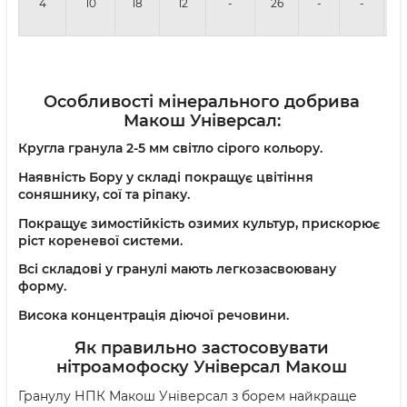
4
10
18
12
-
26
-
-
0,
Особливості мінерального добрива
Макош Універсал:
Кругла гранула 2-5 мм cвітло сірого кольору.
Наявність Бору у складі покращує цвітіння
соняшнику, сої та ріпаку.
Покращує зимостійкість озимих культур, прискорює
ріст кореневої системи.
Всі складові у гранулі мають легкозасвоювану
форму.
Висока концентрація діючої речовини.
Як правильно застосовувати
нітроамофоску Універсал Макош
Гранулу НПК Макош Універсал з борем найкраще