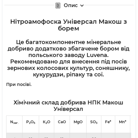
Опис
Нітроамофоска Універсал Макош з
борем
Це багатокомпонентне мінеральне
добриво додатково збагачене
бором
від
польського заводу
Luvena
.
Рекомендовано для внесення під посів
зернових колосових культур, соняшнику,
кукурудзи, ріпаку та сої.
При посіві.
Хімічний склад добрива НПК Макош
Універсал
N
Р
О
К
О
CaO
MgO
SО
Fe*
Mn*
заг.
2
5
2
3