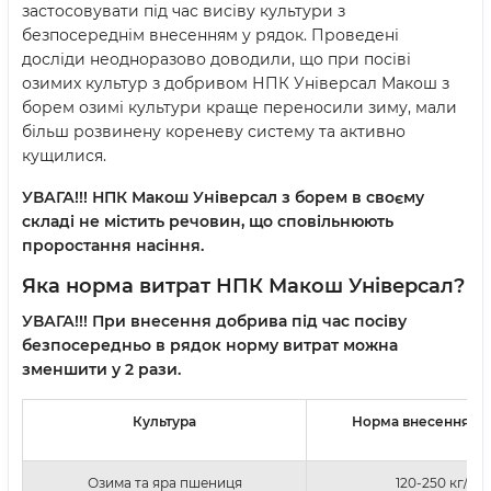
застосовувати під час висіву культури з
безпосереднім внесенням у рядок. Проведені
досліди неодноразово доводили, що при посіві
озимих культур з добривом НПК Універсал Макош з
борем озимі культури краще переносили зиму, мали
більш розвинену кореневу систему та активно
кущилися.
УВАГА!!! НПК Макош Універсал з борем в своєму
складі не містить речовин, що сповільнюють
проростання насіння.
Яка норма витрат НПК Макош
Універсал
?
УВАГА!!! При внесення добрива під час посіву
безпосередньо в рядок норму витрат можна
зменшити у 2 рази.
Культура
Норма внесення д
Озима та яра пшениця
120-250 кг/га