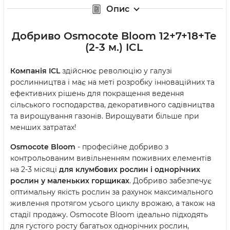
Опис
Добриво Osmocote Bloom 12+7+18+Те
(2-3 м.) ICL
Компанія ICL
здійснює революцію у галузі
рослинництва і має на меті розробку інноваційних та
ефективних рішень для покращення ведення
сільського господарства, декоративного садівництва
та вирощування газонів. Вирощувати більше при
менших затратах!
Osmocote Bloom
- професійне добриво з
контрольованим вивільненням поживних елементів
на 2-3 місяці
для клумбових рослин і однорічних
рослин у маленьких горщиках
. Добриво забезпечує
оптимальну якість рослин за рахунок максимального
живлення протягом усього циклу врожаю, а також на
стадії продажу. Osmocote Bloom ідеально підходять
для густого росту багатьох однорічних рослин,