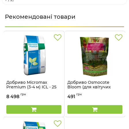
- 1 кг
Рекомендовані товари
Добриво Micromax
Добриво Osmocote
Premium (3-4 м) ICL - 25
Bloom (для квітучих
кг
рослин) ICL - 1 кг
грн
грн
8 498
491
Артикул:
33015014
Артикул:
33015017