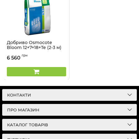
Добриво Osmocote
Bloom 12+7+18+Те (2-3 м)
ICL - 25 кг
грн
6 560
Артикул:
33015018
КОНТАКТИ
ПРО МАГАЗИН
КАТАЛОГ ТОВАРІВ