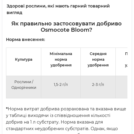
Здорові рослини, які мають гарний товарний
вигляд
Як правильно застосовувати добриво
Osmocote Bloom?
Норма внесення:
Мінімальна
Середня
Під
Культура
норма
норма
н
удобрення
удобрення
удо
Рослини /
1,5-2 г/л
2-3 г/л
3-4
Однорічники
*
Норма витрат добрива розрахована та вказана вище
у таблиці виходячи із співвідношення кількості
добрив на 1 л субстрату. Норма вказана для
стандартних неудобрених субстратів. Однак, якщо