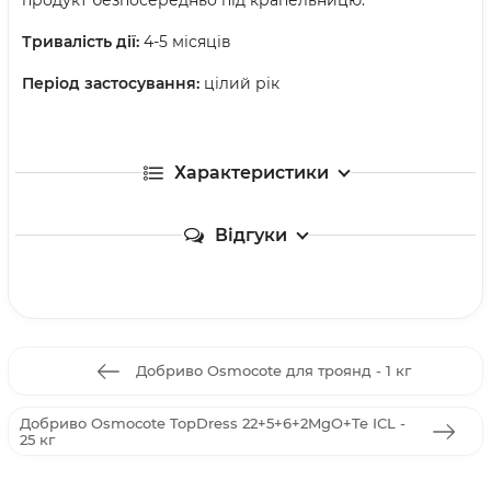
продукт безпосередньо під крапельницю.
Тривалість дії:
4-5 місяців
Період застосування:
цілий рік
Характеристики
Відгуки
Добриво Osmocote для троянд - 1 кг
Добриво Osmocote TopDress 22+5+6+2MgO+Te ICL -
25 кг