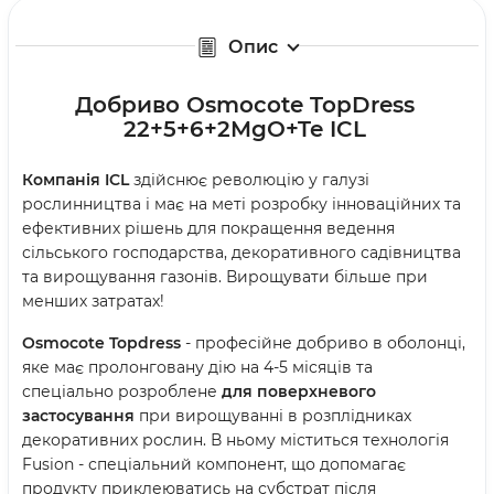
Опис
Добриво Osmocote TopDress
22+5+6+2MgO+Te ICL
Компанія ICL
здійснює революцію у галузі
рослинництва і має на меті розробку інноваційних та
ефективних рішень для покращення ведення
сільського господарства, декоративного садівництва
та вирощування газонів. Вирощувати більше при
менших затратах!
Osmocote Topdress
- професійне добриво в оболонці,
яке має пролонговану дію на 4-5 місяців та
спеціально розроблене
для поверхневого
застосування
при вирощуванні в розплідниках
декоративних рослин. В ньому міститься технологія
Fusion - спеціальний компонент, що допомагає
продукту приклеюватись на субстрат після