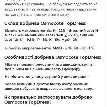
нанесення. Це означає, що гранули не падають та не
видуваються, навіть якщо горщик перекидається чи
потрапляє під вплив сильного вітру.
Склад добрива
Osmocote TopDress:
Кількість макроелементів:
N - 22% (нітратний азот N-
NO3 - 6,4%, амонійний азот (N-NH
) - 7,3%, амідний
4
азот (Ur-N) - 9,3%), P - 5%, K - 6%, MgO - 2%
MgO - 2 %,
Fe - 0,50 %
Кількість мікроелементів:
Особливості добрива Osmocote TopDress:
Містить поживні речовини як з швидким, так і з
повільним вивільненням азоту і фосфору.
Не містить пилу, тому зручний у використанні.
Через великий відсоток вмісту азоту рослини
швидко набувають яскравого зеленого кольору.
Як правильно застосовувати доброво
Osmocote TopDress?