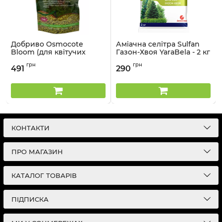
Добриво Osmocote
Аміачна селітра Sulfan
Bloom (для квітучих
Газон-Хвоя YaraBela - 2 кг
рослин) ICL - 1 кг
Артикул:
3303138
грн
грн
491
290
Артикул:
33015017
КОНТАКТИ
ПРО МАГАЗИН
КАТАЛОГ ТОВАРІВ
ПІДПИСКА