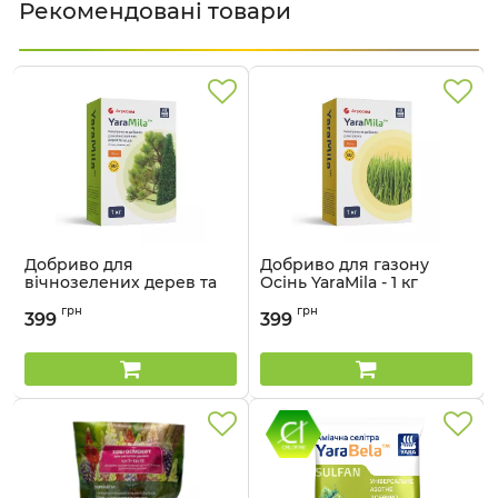
Рекомендовані товари
Добриво для
Добриво для газону
вічнозелених дерев та
Осінь YaraMila - 1 кг
кущів Осінь YaraMila - 1 кг
Артикул:
3303124
грн
грн
399
399
Артикул:
3303132