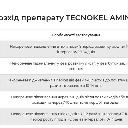
озхід препарату
TECNOKEL AMI
Особливості застосування
Некореневе підживлення в початковий період розвитку рослин 1-
інтервалом 10-14 днів
Некореневе підживлення у фазі розвитку листя, у фазі бутонізації 
цвітіння
Некореневе підживлення в період від фази 4-8 листків до початку цв
рази з інтервалом в 10-14 днів
Некореневе підживлення через 7-10 днів після появи сходів або 
розсади та через 7-10 днів після першої підгодівлі
Некореневе підживлення після цвітіння 1-2 рази з інтервалом 7-10 
період росту плодів 1-2 рази з інтервалом 10-14 днів