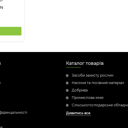
 N
н
Каталог товарів
Засоби захисту рослин
я
Насіння та посівний матеріал
Добрива
Промислова хімія
Сільськогосподарське обладн
фіденцальності
Дивитись все
ua