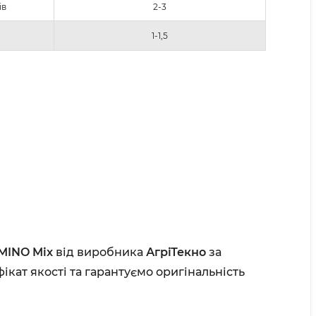
ів
2-3
1-1,5
MINO Mix
від виробника
АгріТекно
за
ікат якості та гарантуємо оригінальність