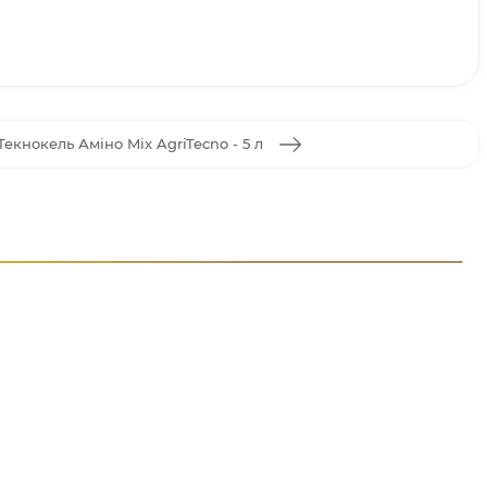
екнокель Аміно Mix AgriTecno - 5 л