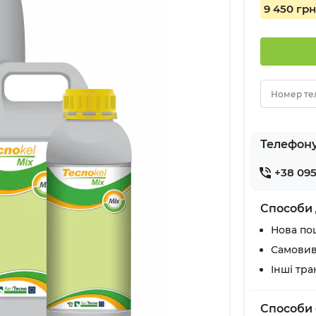
9 450 грн
Номер те
Телефон
+38 095
Способи 
Нова по
Самовив
Інші тр
Способи 