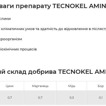
ваги препарату TECNOKEL AMIN
ослини
х кліматичних умов та здатність до відновлення в післяс
кроорганізм
іохімічних процесів
ий склад добрива
TECNOKEL AM
Цинк
Марганець
Мідь
Бор
0,7
0,7
0,3
0,1