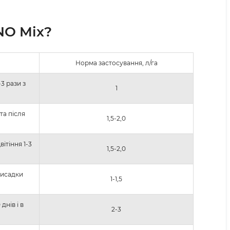
NO Mix
?
Норма застосування, л/га
3 рази з
1
та після
1,5-2,0
ітіння 1-3
1,5-2,0
висадки
1-1,5
днів і в
2-3