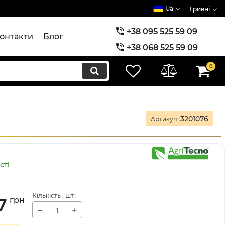
Ua
Гривні
+38 095 525 59 09
онтакти
Блог
+38 068 525 59 09
+38 073 525 59 09
0
3201076
Артикул:
сті
Кількість
, шт
:
7
грн
−
+