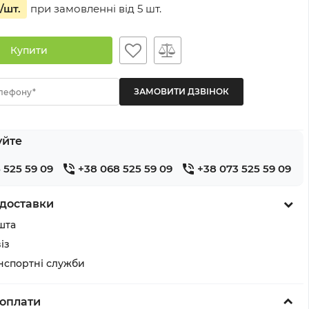
/шт.
при замовленні від
5
шт.
Купити
лефону*
уйте
 525 59 09
+38 068 525 59 09
+38 073 525 59 09
доставки
шта
із
анспортні служби
оплати