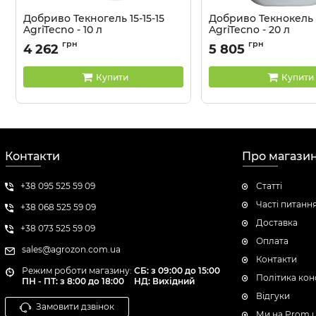
Добриво Текногель 15-15-15
Добриво Текнокель
AgriTecno - 10 л
AgriTecno - 20 л
Артикул:
3201043
Артикул:
3201052
грн
грн
4 262
5 805
Купити
Купити
Контакти
Про магази
+38 095 525 59 09
Статті
Часті питанн
+38 068 525 59 09
Доставка
+38 073 525 59 09
Оплата
sales@agrozon.com.ua
Контакти
Режим роботи магазину:
СБ: з 09:00 до 15:00
Політика кон
ПН - ПТ: з 8:00 до 18:00
НД: Вихідний
Відгуки
Замовити дзвінок
Ми на Prom.