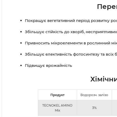
Пере
Покращує вегетативний період розвитку р
Збільшує стійкість до хворіб, несприятливи
Привносить мікроелементи в рослинний мі
Збільшує елективність фотосинтезу та всіх б
Підвищує врожайність
Хімічн
Продукт
Водорозч. залізо
TECNOKEL AMINO
3%
Mix