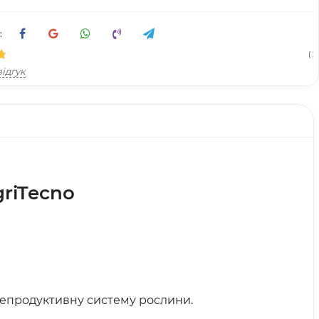
:
( 21
ідгук
riTecno
 репродуктивну систему рослини.