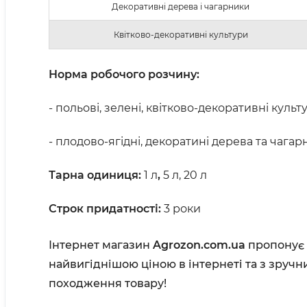
Декоративні дерева і чагарники
Квітково-декоративні культури
Норма робочого розчину:
- польові, зелені, квітково-декоративні культу
- плодово-ягідні, декоратині дерева та чагар
Тарна одиниця:
1 л
,
5 л, 20 л
Строк придатності:
3 роки
Інтернет магазин
Agrozon.com.ua
пропонує 
найвигіднішою ціною в інтернеті та з зручн
походження товару!