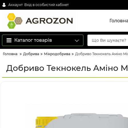
Аккаунт
Вхід в особистий кабінет
Головн
Каталог товарів
Головна
Добрива
Мікродобрива
Добриво Текнокель Аміно Mix 
Добриво Текнокель Аміно Mix