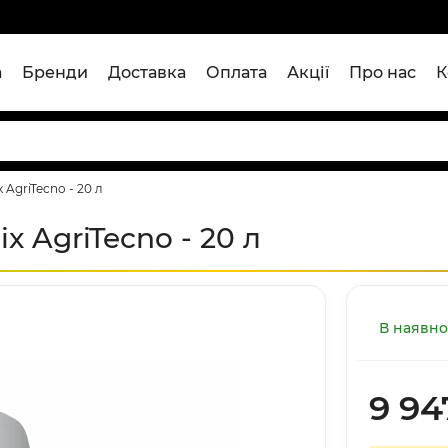
а
Бренди
Доставка
Оплата
Акції
Про нас
К
AgriTecno - 20 л
 AgriTecno - 20 л
В наявно
9 94