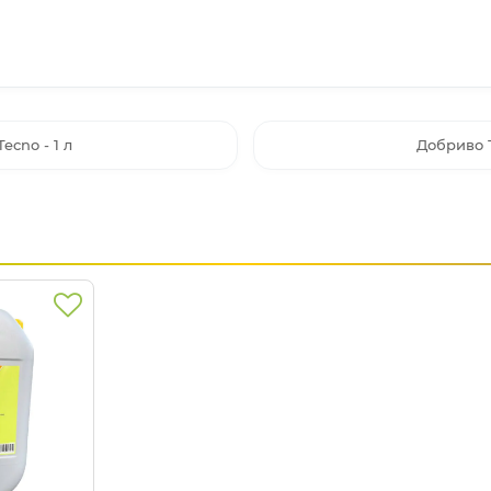
ecno - 1 л
Добриво Т