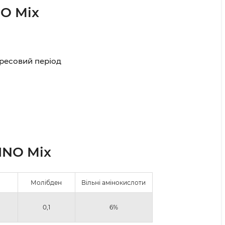
O Mix
тресовий період
INO Mix
Молібден
Вільні амінокислоти
0,1
6%