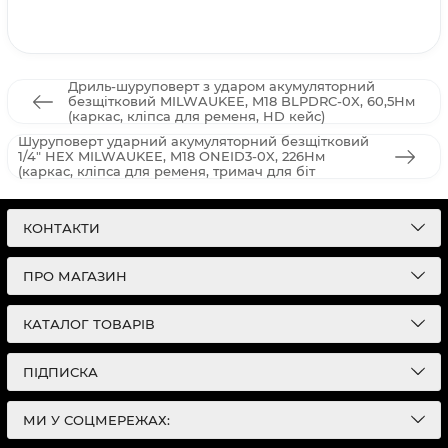
Дриль-шуруповерт з ударом акумуляторний
безщітковий MILWAUKEE, M18 BLPDRC-0X, 60,5Нм
(каркас, кліпса для ременя, HD кейс)
Шуруповерт ударний акумуляторний безщітковий
1/4" HEX MILWAUKEE, M18 ONEID3-0X, 226Нм
(каркас, кліпса для ременя, тримач для біт
КОНТАКТИ
ПРО МАГАЗИН
КАТАЛОГ ТОВАРІВ
ПІДПИСКА
МИ У СОЦМЕРЕЖАХ: