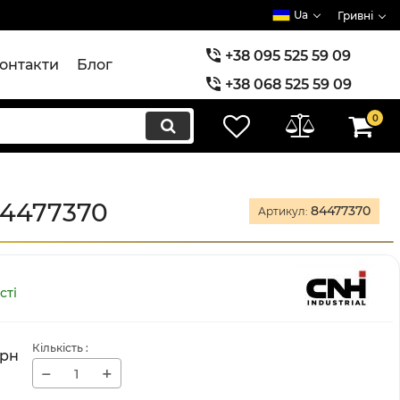
Ua
Гривні
+38 095 525 59 09
онтакти
Блог
+38 068 525 59 09
+38 073 525 59 09
0
84477370
84477370
Артикул:
сті
Кількість
:
грн
−
+