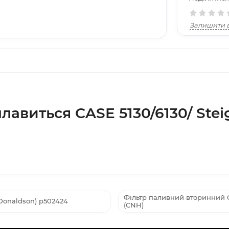
Залишити в
лавиться CASE 5130/6130/ Ste
Фільтр паливний вторинний C
Donaldson) p502424
(CNH)