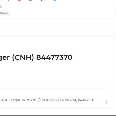
ідгук
iger (CNH) 84477370
ASE Magnum 215/305/310 AF2388, 87349761, 84477358