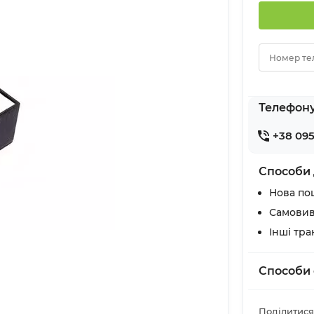
Номер те
Телефон
+38 095
Способи 
Нова по
Самовив
Інші тр
Способи 
Поділитися