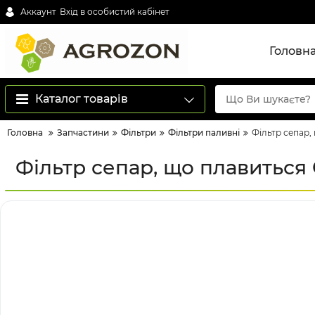
Аккаунт
Вхід в особистий кабінет
Головн
Каталог товарів
Головна
Запчастини
Фільтри
Фільтри паливні
Фільтр сепар,
Фільтр сепар, що плавиться 