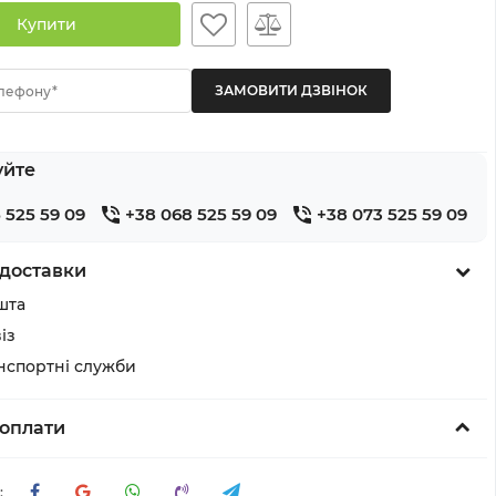
Купити
лефону*
уйте
 525 59 09
+38 068 525 59 09
+38 073 525 59 09
доставки
шта
із
анспортні служби
оплати
: