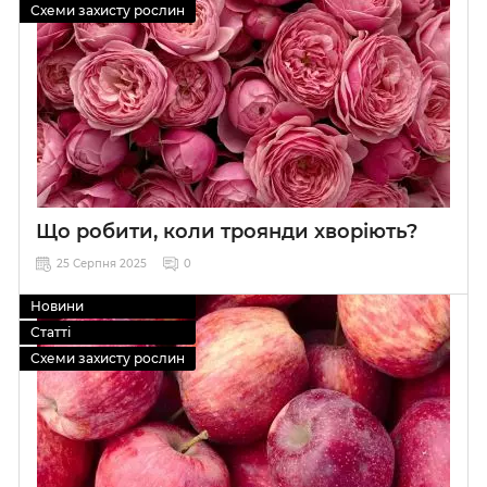
Схеми захисту рослин
Що робити, коли троянди хворіють?
25 Серпня 2025
0
Новини
Статті
Схеми захисту рослин