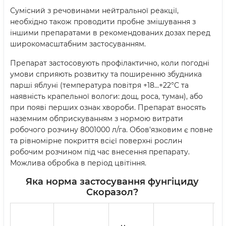
Сумісний з речовинами нейтральної реакції,
необхідно також проводити пробне змішування з
іншими препаратами в рекомендованих дозах перед
широкомасштабним застосуванням.
Препарат застосовують профілактично, коли погодні
умови сприяють розвитку та поширенню збудника
парші яблуні (температура повітря +18...+22°С та
наявність крапельної вологи: дощ, роса, туман), або
при появі перших ознак хвороби. Препарат вносять
наземним обприскуванням з нормою витрати
робочого розчину 8001000 л/га. Обов'язковим є повне
та рівномірне покриття всієї поверхні рослин
робочим розчином під час внесення препарату.
Можлива обробка в період цвітіння.
Яка норма застосування
фунгіциду
Скоразол?