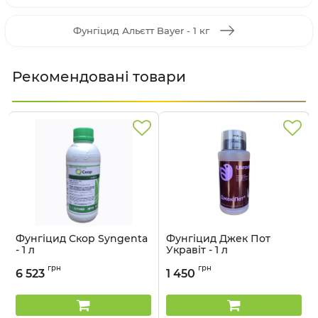
Фунгіцид Альєтт Bayer - 1 кг
Рекомендовані товари
Фунгіцид Скор Syngenta
Фунгіцид Джек Пот
- 1 л
Укравіт - 1 л
Артикул:
12023021
Артикул:
1203508
грн
грн
6 523
1 450