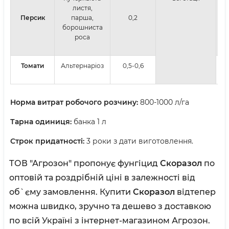
листя,
Персик
парша,
0,2
борошниста
роса
Томати
Альтернаріоз
0,5-0,6
Норма витрат робочого розчину:
800-1000 л/га
Тарна одиниця:
банка 1 л
Строк придатності:
3 роки з дати виготовлення.
ТОВ "Агрозон" пропонує фунгіцид
Скоразол
по
оптовій та роздрібній ціні в залежності від
об`єму замовлення. Купити
Скоразол
відтепер
можна швидко, зручно та дешево з доставкою
по всій Україні з інтернет-магазином Агрозон.