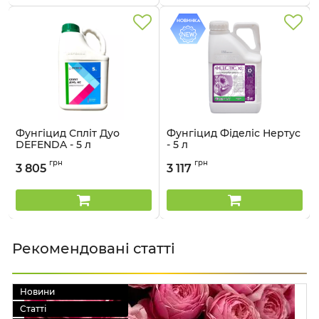
Фунгіцид Спліт Дуо
Фунгіцид Фіделіс Нертус
DEFENDA - 5 л
- 5 л
Артикул:
12012013
Артикул:
12032017
грн
грн
3 805
3 117
Рекомендовані статті
Новини
Статті