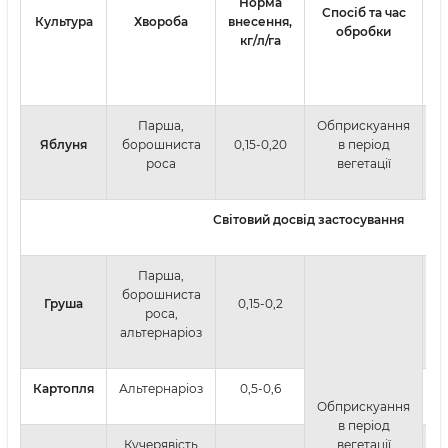
Норма
Спосіб та час
К
Культура
Хвороба
внесення,
обробки
о
кг/л/га
Парша,
Обприскуання
Яблуня
борошниста
0,15-0,20
в період
роса
вегетації
Світовий досвід застосування
Парша,
борошниста
Груша
0,15-0,2
роса,
альтернаріоз
Картопля
Альтернаріоз
0,5-0,6
Обприскуання
в період
Кучерявість
вегетації