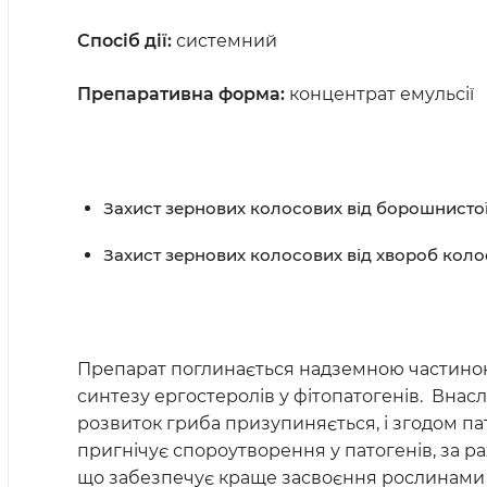
Спосіб дії:
системний
П
репаративна форма:
концентрат емульсії
Захист зернових колосових від борошнистої 
Захист зернових колосових від хвороб колос
Препарат поглинається надземною частиною
синтезу ергостеролів у фітопатогенів. Внаслі
розвиток гриба призупиняється, і згодом па
пригнічує спороутворення у патогенів, за р
що забезпечує краще засвоєння рослинами в