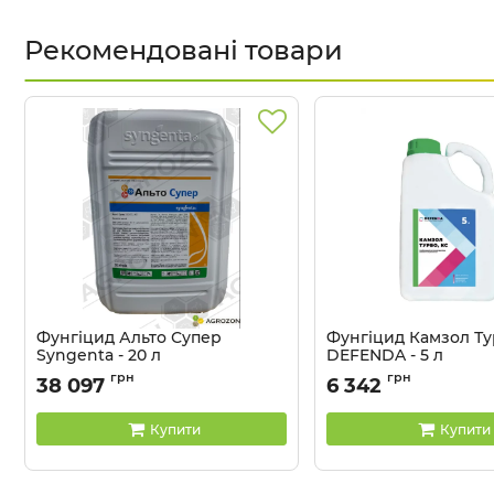
Рекомендовані товари
Фунгіцид Альто Супер
Фунгіцид Камзол Т
Syngenta - 20 л
DEFENDA - 5 л
Артикул:
1202301
Артикул:
12012011
грн
грн
38 097
6 342
Купити
Купити