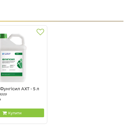
Фунгісил АХТ - 5 л
3009
н
Купити