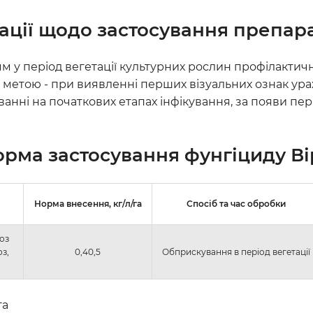
ції щодо застосування препара
у період вегетації культурних рослин профілактичн
 метою - при виявленні перших візуальних ознак ур
ванні на початкових етапах інфікування, за появи п
орма застосування
фунгіциду Ві
Норма внесення, кг/л/га
Спосіб та час обробки
оз
з,
0,40,5
Обприскування в період вегетації
га