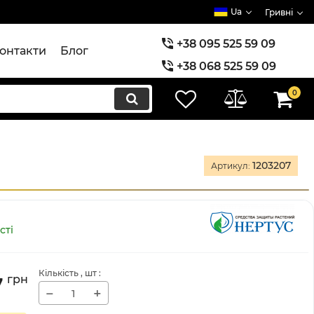
Ua
Гривні
+38 095 525 59 09
онтакти
Блог
+38 068 525 59 09
+38 073 525 59 09
0
1203207
Артикул:
сті
Кількість
, шт
:
7
грн
−
+