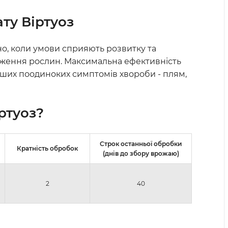
ту Віртуоз
о, коли умови сприяють розвитку та
аження рослин. Максимальна ефективність
ерших поодиноких симптомів хвороби - плям,
ртуоз?
Строк останньої обробки
Кратність обробок
(днів до збору врожаю)
2
40