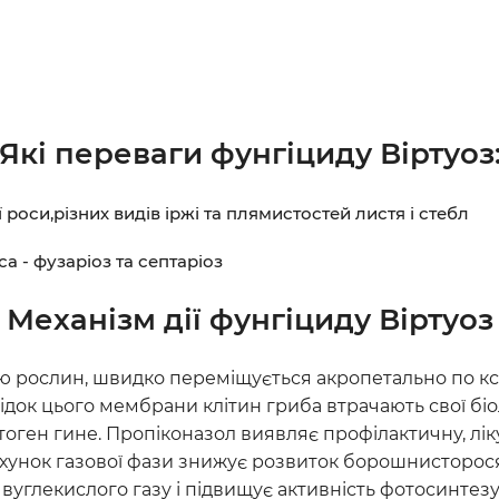
Які переваги фунгіциду Віртуоз
роси,різних видів іржі та плямистостей листя і стебл
а - фузаріоз та септаріоз
Механізм дії фунгіциду Віртуоз
 рослин, швидко переміщується акропетально по кс
док цього мембрани клітин гриба втрачають свої біолог
тоген гине. Пропіконазол виявляє профілактичну, лі
ахунок газової фази знижує розвиток борошнисторося
углекислого газу і підвищує активність фотосинтезу