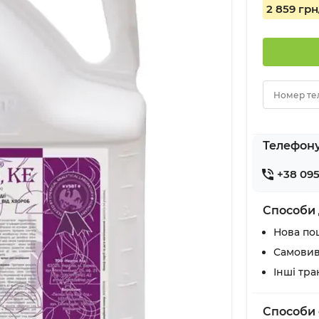
2 859 грн
Номер те
Телефон
+38 095
Способи 
Нова по
Самовив
Інші тр
Способи 