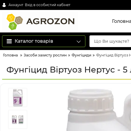
Аккаунт
Вхід в особистий кабінет
Головн
Каталог товарів
Головна
Засоби захисту рослин
Фунгіциди
Фунгіцид Віртуоз Н
Фунгіцид Віртуоз Нертус - 5 