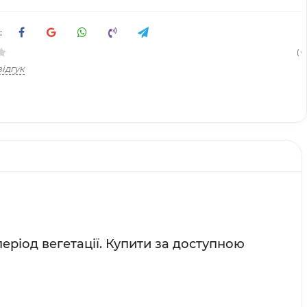
:
( 6
ідгук
еріод вегетації. Купити за доступною