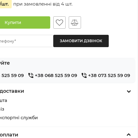
/шт.
при замовленні від
4
шт.
Купити
лефону*
уйте
 525 59 09
+38 068 525 59 09
+38 073 525 59 09
доставки
шта
із
анспортні служби
оплати