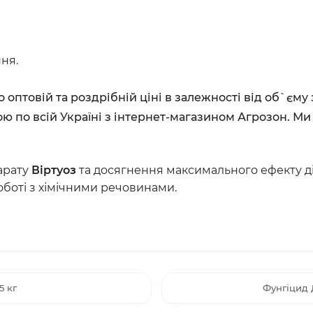
ня.
 оптовій та роздрібній ціні в залежності від об`єм
ю по всій Україні з інтернет-магазином Агрозон. Ми
арату
Віртуоз
та досягнення максимального ефекту дії
оботі з хімічними речовинами.
5 кг
Фунгіцид 