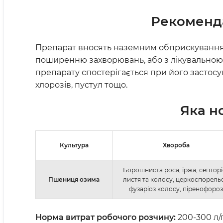
Рекоменда
Препарат вносять наземним обприскуванням 
поширенню захворювань, або з лікувальною
препарату спостерігається при його застосу
хлорозів, пустул тощо.
Яка н
Культура
Хвороба
Борошниста роса, іржа, септорі
Пшениця озима
листя та колосу, церкоспорельо
фузаріоз колосу, піренофороз
Норма витрат робочого розчину:
200-300 л/