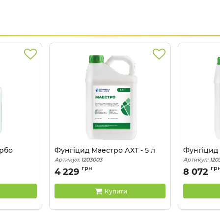
урбо
Фунгіцид Маестро АХТ - 5 л
Фунгіцид 
Артикул:
1203003
Артикул:
120
грн
гр
4 229
8 072
Купити