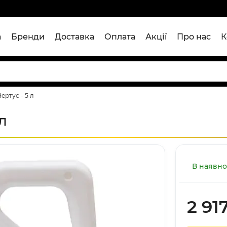
а
Бренди
Доставка
Оплата
Акції
Про нас
К
ертус - 5 л
л
В наявно
2 91