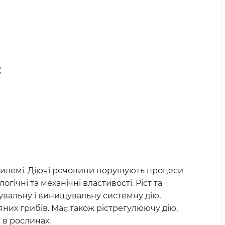
:
илемі. Діючі речовини порушують процеси
ічні та механічні властивості. Ріст та
кувальну і винищувальну системну дію,
них грибів. Має також рістрегулюючу дію,
 в рослинах.