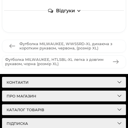
Відгуки
Футболка MILWAUKEE, WWSSRD-XL дихаюча з
коротким рукавом, червона, (розмір XL)
Футболка MILWAUKEE, HTLSBL-XL легка з довгим
рукавом, чорна (розмір XL)
КОНТАКТИ
ПРО МАГАЗИН
КАТАЛОГ ТОВАРІВ
ПІДПИСКА