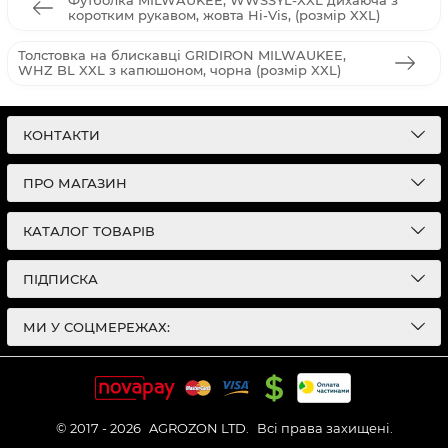
Футболка MILWAUKEE, WWSSYL-XXL дихаюча з
коротким рукавом, жовта Hi-Vis, (розмір XXL)
Толстовка на блискавці GRIDIRON MILWAUKEE,
WHZ BL XXL з капюшоном, чорна (розмір XXL)
КОНТАКТИ
ПРО МАГАЗИН
КАТАЛОГ ТОВАРІВ
ПІДПИСКА
МИ У СОЦМЕРЕЖАХ:
© 2017 - 2026
AGROZON LTD.
Всі права захищені.