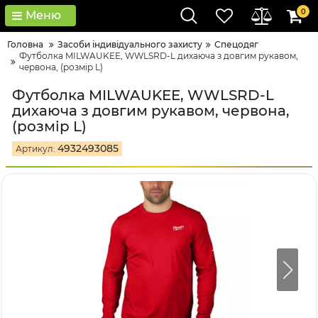
0
Меню
Головна
Засоби індивідуального захисту
Спецодяг
Футболка MILWAUKEE, WWLSRD-L дихаюча з довгим рукавом,
червона, (розмір L)
Футболка MILWAUKEE, WWLSRD-L
дихаюча з довгим рукавом, червона,
(розмір L)
4932493085
Артикул: