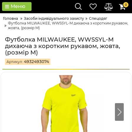
0
Меню
Головна
Засоби індивідуального захисту
Спецодяг
Футболка MILWAUKEE, WWSSYL-M дихаюча з коротким рукавом,
жовта, (розмір M)
Футболка MILWAUKEE, WWSSYL-M
дихаюча з коротким рукавом, жовта,
(розмір M)
4932493074
Артикул: