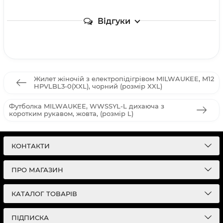
Відгуки
Жилет жіночій з електропідігрівом MILWAUKEE, M12
HPVLBL3-0(XXL), чорний (розмір XXL)
Футболка MILWAUKEE, WWSSYL-L дихаюча з
коротким рукавом, жовта, (розмір L)
КОНТАКТИ
ПРО МАГАЗИН
КАТАЛОГ ТОВАРІВ
ПІДПИСКА