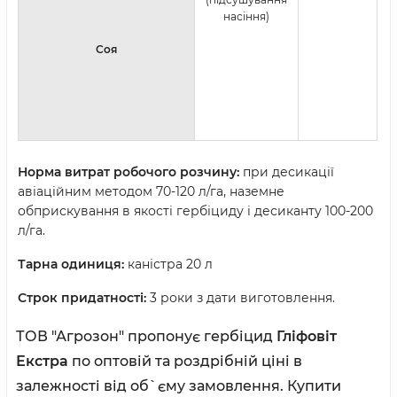
насіння)
Соя
Норма витрат робочого розчину:
при десикації
авіаційним методом 70-120 л/га, наземне
обприскування в якості гербіциду і десиканту 100-200
л/га.
Тарна одиниця:
каністра 20 л
Строк придатності:
3 роки з дати виготовлення.
ТОВ "Агрозон" пропонує гербіцид
Гліфовіт
Екстра
по оптовій та роздрібній ціні в
залежності від об`єму замовлення. Купити