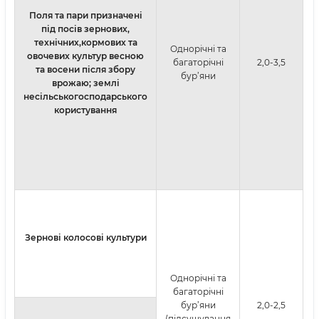
Поля та пари призначені
під посів зернових,
технічних,кормових та
Однорічні та
овочевих культур весною
багаторічні
2,0-3,5
та восени після збору
бур’яни
врожаю; землі
несільськогосподарського
користування
р
з
Зернові колосові культури
Однорічні та
багаторічні
бур’яни
2,0-2,5
(підсушування