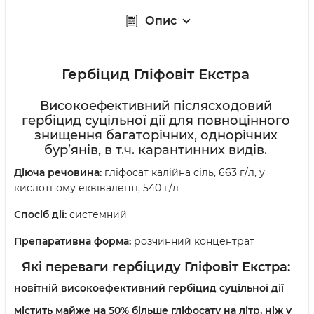
Опис
Гербіцид Гліфовіт Екстра
Високоефективний післясходовий
гербіцид суцільної дії для повноцінного
знищення багаторічних, однорічних
бур’янів, в т.ч. карантинних видів.
Д
іюча речовина:
гліфосат калійна сіль, 663 г/л, у
кислотному еквіваленті, 540 г/л
Спосіб дії:
системний
П
репаративна форма:
розчинний концентрат
Які переваги гербіциду
Гліфовіт Екстра
:
новітній високоефективний гербіцид суцільної дії
містить майже на 50% більше гліфосату на літр, ніж у