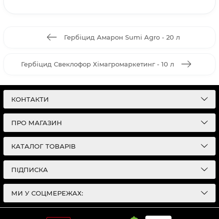
Гербіцид Амарон Sumi Agro - 20 л
Гербіцид Свеклофор Хімагромаркетинг - 10 л
КОНТАКТИ
ПРО МАГАЗИН
КАТАЛОГ ТОВАРІВ
ПІДПИСКА
МИ У СОЦМЕРЕЖАХ: