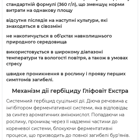
стандартній формулі (360 г/л), що зменшує норми
витрати на однакову площу
відсутня післядія на наступні культури, які
знаходяться в сівозміні
не накопичується в об’єктах навколишнього
природного середовища
використовується в широкому діапазоні
температури та вологості повітря, а також в умовах
стресу
швидке проникнення в рослину і прояву перших
симптомів загибелі.
Механізм дії гербіциду
Гліфовіт Екстра
Системний гербіцид суцільної дії. Діюча речовина є
інгібітором ферментативної системи, яка відповідає
за синтез ароматичних амінокислот. Попадаючи на
рослину, проникає через її надземні частини до
кореневої системи, блокуючи ферментативні
процеси, що призводить до повної загибелі бур’янів.