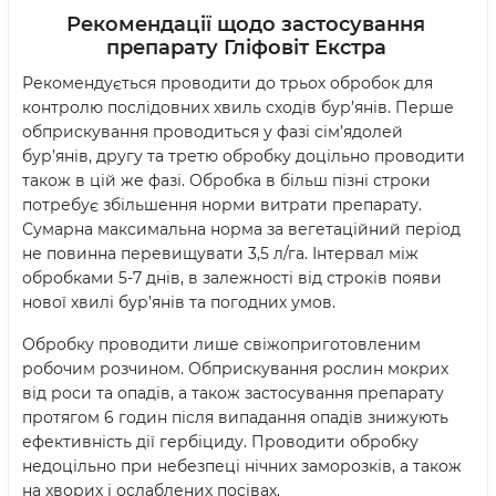
Рекомендації щодо застосування
препарату
Гліфовіт Екстра
Рекомендується проводити до трьох обробок для
контролю послідовних хвиль сходів бур’янів. Перше
обприскування проводиться у фазі сім’ядолей
бур’янів, другу та третю обробку доцільно проводити
також в цій же фазі. Обробка в більш пізні строки
потребує збільшення норми витрати препарату.
Сумарна максимальна норма за вегетаційний період
не повинна перевищувати 3,5 л/га. Інтервал між
обробками 5-7 днів, в залежності від строків появи
нової хвилі бур’янів та погодних умов.
Обробку проводити лише свіжоприготовленим
робочим розчином. Обприскування рослин мокрих
від роси та опадів, а також застосування препарату
протягом 6 годин після випадання опадів знижують
ефективність дії гербіциду. Проводити обробку
недоцільно при небезпеці нічних заморозків, а також
на хворих і ослаблених посівах.