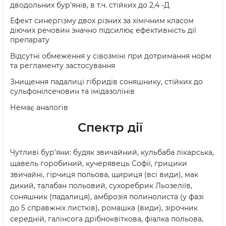
дводольних бур’янів, в т.ч. стійких до 2,4 -Д
Ефект синергізму двох різних за хімічним класом
діючих речовин значно підсилює ефективність дії
препарату
Відсутні обмеження у сівозміні при дотримання норм
та регламенту застосування
Знищення падалиці гібридів соняшнику, стійких до
сульфонілсечовин та імідазолінів
Немає аналогів
Спектр дії
Чутливі бур’яни: будяк звичайний, кульбаба лікарська,
щавель горобиний, кучерявець Софії, грицики
звичайні, гірчиця польова, щириця (всі види), мак
дикий, талабан польовий, сухоребрик Льозеліїв,
соняшник (падалиця), амброзія полинолиста (у фазі
до 5 справжніх листків), ромашка (види), зірочник
середній, галінсога дрібноквіткова, фіалка польова,