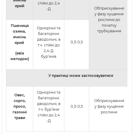
ячмінь
стійкі до 2,4
ярий
Обприскування
-Д
у фазу кущення
рослини до
початку
Пшениця
Однорічні та
трубкування
озима,
багаторічні
ячмінь
дводольні, в
0,3-0,5
ярий
т.ч. стійкі до
2,4-Д
(авіа
бур’янів
методом)
У практиці може застосовуватися
Однорічні та
Овес,
багаторічні
сорго,
Обприскування
дводольні, в
просо,
0,3-0,5
у фазу кущення
т.ч. бур’яни
газонні
рослини
стійкі до 2,4
трави
-Д