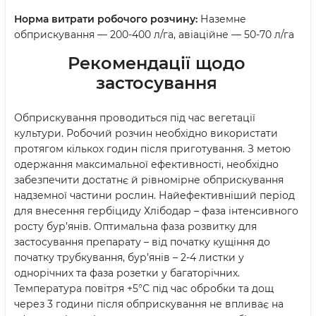
Норма витрати робочого розчину:
Наземне
обприскування — 200-400 л/га, авіаційне — 50-70 л/га
Рекомендації щодо
застосування
Обприскування проводиться під час вегетації
культури. Робочий розчин необхідно використати
протягом кількох годин після приготування. З метою
одержання максимальної ефективності, необхідно
забезпечити достатнє й рівномірне обприскування
надземної частини рослин. Найефективніший період
для внесення гербіциду Хлібодар – фаза інтенсивного
росту бур’янів. Оптимальна фаза розвитку для
застосування препарату – від початку кущіння до
початку трубкування, бур’янів – 2-4 листки у
однорічних та фаза розетки у багаторічних.
Температура повітря +5°С під час обробки та дощ
через 3 години після обприскування не впливає на