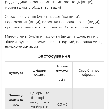
редька дика, горошок мишачий, жовтець (види),
морква дика, лобода (всі види)
Середньочутливі бур’яни: осот (всі види),
подорожник (види), вероніка польова, гірчак (види),
кропива (види), яскілка польова, берізка польова
Малочутливі бур’яни: молочай (види), підмаренник
чіпкий, рутка лікарська, паслін чорний, волошка синя,
льонок звичайний
Застосування
Норма
Шкідливі
Спосіб та час
витрати,
Культура
об'єкти
обробки
л/га
Однорічні та
Пшениця
багаторічні
озима та
дводольні, в
яра,
0,3-0,5
т.ч. бур’яни