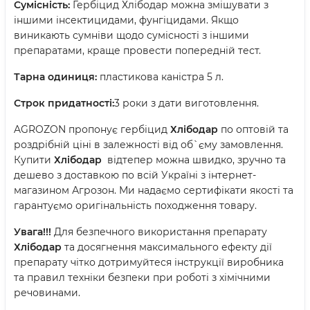
Сумісність:
Гербіцид Хлібодар можна змішувати з
іншими інсектицидами, фунгіцидами. Якщо
виникають сумніви щодо сумісності з іншими
препаратами, краще провести попередній тест.
Тарна одиниця:
пластикова каністра 5 л.
Строк придатності:
3 роки з дати виготовлення.
AGROZON пропонує гербіцид
Хлібодар
по оптовій та
роздрібній ціні в залежності від об`єму замовлення.
Купити
Хлібодар
відтепер можна швидко, зручно та
дешево з доставкою по всій Україні з інтернет-
магазином Агрозон. Ми надаємо сертифікати якості та
гарантуємо оригінальність походження товару.
Увага!!!
Для безпечного використання препарату
Хлібодар
та досягнення максимального ефекту дії
препарату чітко дотримуйтеся інструкції виробника
та правил техніки безпеки при роботі з хімічними
речовинами.