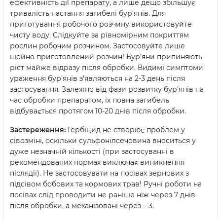
ефективність дії препарату, а лише дещо збільшує
тривалість настання загибелі бур’янів. Для
приготування робочого розчину використовуйте
чисту воду. Слідкуйте за рівномірним покриттям
рослин робочим розчином. Застосовуйте лише
щойно приготовлений розчин! Бур’яни припиняють
ріст майже відразу після обробки. Видимі симптоми
ураження бур’янів з’являються на 2-3 день після
застосування. Залежно від фази розвитку бур’янів на
час обробки препаратом, їх повна загибель
відбувається протягом 10-20 днів після обробки.
Застереження:
Гербіцид не створює проблем у
сівозміні, оскільки сульфонілсечовина вноситься у
дуже незначній кількості (при застосуванні в
рекомендованих нормах виключає виникнення
післядії). Не застосовувати на посівах зернових з
підсівом бобових та кормових трав! Ручні роботи на
посівах слід проводити не раніше ніж через 7 днів
після обробки, а механізовані через – 3.