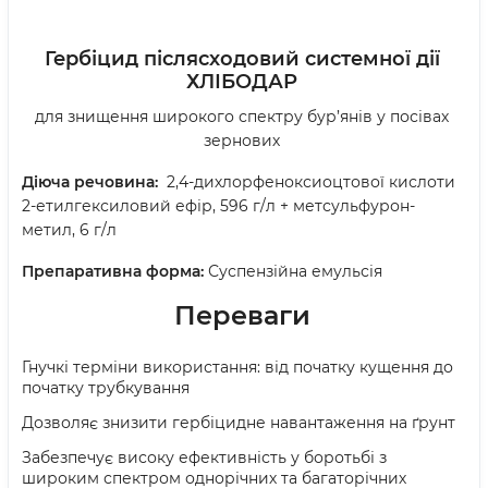
Гербіцид післясходовий системної дії
ХЛІБОДАР
для знищення широкого спектру бур’янів у посівах
зернових
Діюча речовина:
2,4-дихлорфеноксиоцтової кислоти
2-етилгексиловий ефір, 596 г/л + метсульфурон-
метил, 6 г/л
Препаративна форма:
Суспензійна емульсія
Переваги
Гнучкі терміни використання: від початку кущення до
початку трубкування
Дозволяє знизити гербіцидне навантаження на ґрунт
Забезпечує високу ефективність у боротьбі з
широким спектром однорічних та багаторічних