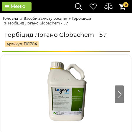
0
Меню
Головна
Засоби захисту рослин
Гербіциди
Гербіцид Логано Globachem - 5 л
Гербіцид Логано Globachem - 5 л
110704
Артикул: