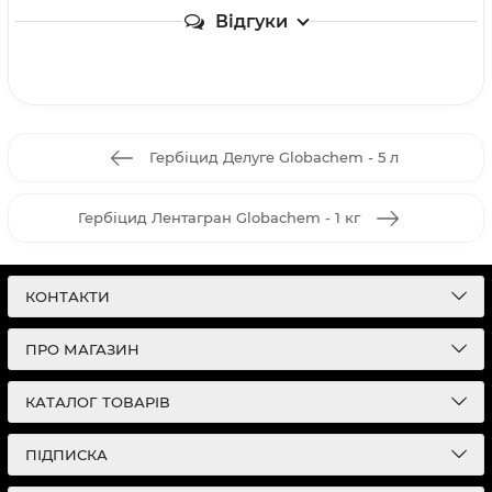
Відгуки
Гербіцид Делуге Globachem - 5 л
Гербіцид Лентагран Globachem - 1 кг
КОНТАКТИ
ПРО МАГАЗИН
КАТАЛОГ ТОВАРІВ
ПІДПИСКА