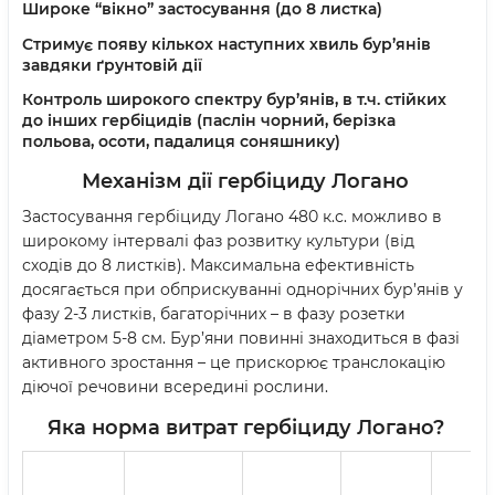
Широке “вікно” застосування (до 8 листка)
Стримує появу кількох наступних хвиль бур’янів
завдяки ґрунтовій дії
Контроль широкого спектру бур’янів, в т.ч. стійких
до інших гербіцидів (паслін чорний, берізка
польова, осоти, падалиця соняшнику)
Механізм дії гербіциду Логано
Застосування гербіциду Логано 480 к.с. можливо в
широкому інтервалі фаз розвитку культури (від
сходів до 8 листків). Максимальна ефективність
досягається при обприскуванні однорічних бур’янів у
фазу 2-3 листків, багаторічних – в фазу розетки
діаметром 5-8 см. Бур’яни повинні знаходиться в фазі
активного зростання – це прискорює транслокацію
діючої речовини всередині рослини.
Яка норма витрат гербіциду Логано?