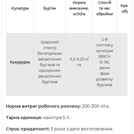
Норма
Спосіб
Кратні
Культура
Бур
’ян
внесення,
та час
оброб
кг/л/га
обробки
2-8
Широкий
листків у
спектр
культури
багаторічних
(BBCH
дводольних
0,2-0,25 л/
Кукурудза
12-18),
1
бур’янів та
га
ранні
однорічних
фази
дводольних
розвитку
бур’янів
бур’янів
Норма витрат робочого розчину:
200-300 л/га.
Тарна одиниця:
каністра 5 л.
Строк придатності:
3 роки з дати виготовлення.