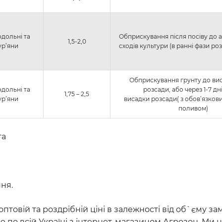
одольні та
Обприскування після посіву до а
1,5-2,0
ур’яни
сходів культури (в ранні фази роз
Обприскування грунту до ви
одольні та
розсади, або через 1-7 дн
1,75 – 2,5
ур’яни
висадки розсади( з обов’язко
поливом)
га
ня.
оптовій та роздрібній ціні в залежності від об`єму з
 по всій Україні з інтернет-магазином Агрозон. Ми н