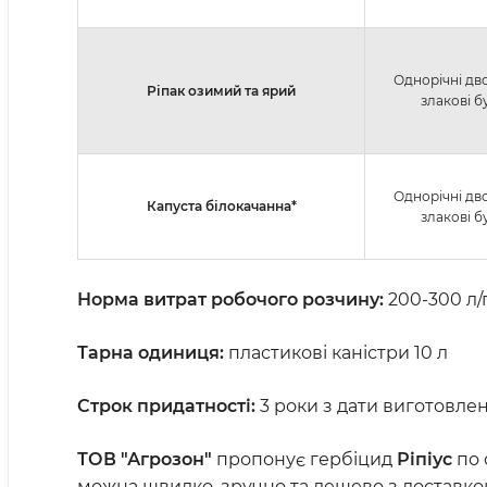
Однорічні дв
Ріпак озимий та ярий
злакові б
Однорічні дв
Капуста білокачанна*
злакові б
Норма витрат робочого розчину:
200-300 л/
Тарна одиниця:
пластикові каністри 10 л
Строк придатності:
3 роки з дати виготовлен
ТОВ "Агрозон"
пропонує гербіцид
Ріпіус
по 
можна швидко, зручно та дешево з доставкою