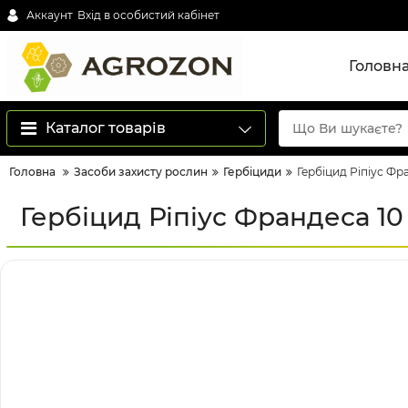
Аккаунт
Вхід в особистий кабінет
Головн
Каталог товарів
Головна
Засоби захисту рослин
Гербіциди
Гербіцид Ріпіус Фр
Гербіцид Ріпіус Франдеса 10