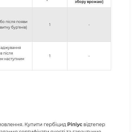
збору врожаю)
бо після появи
1
-
витку бур'янів)
саджування
ів після
1
-
вим наступним
амовлення. Купити гербіцид
Ріпіус
відтепер
адаємо сертифікати якості та гарантуємо