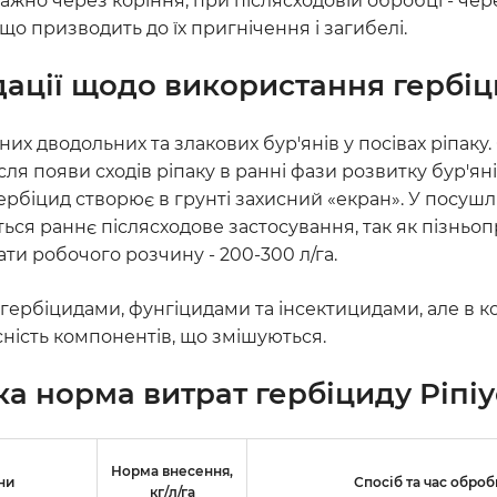
жно через коріння, при післясходовій обробці - чере
що призводить до їх пригнічення і загибелі.
ації щодо використання гербі
них дводольних та злакових бур'янів у посівах ріпа
сля появи сходів ріпаку в ранні фази розвитку бур'я
рбіцид створює в грунті захисний «екран». У посушли
ється раннє післясходове застосування, так як пізнь
ати робочого розчину - 200-300 л/га.
гербіцидами, фунгіцидами та інсектицидами, але в 
сність компонентів, що змішуються.
ка норма витрат гербіциду
Ріпіу
Норма внесення,
ни
Спосіб та час оброб
кг/л/га