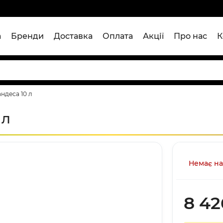
а
Бренди
Доставка
Оплата
Акції
Про нас
К
андеса 10 л
 л
Немає на
8 42