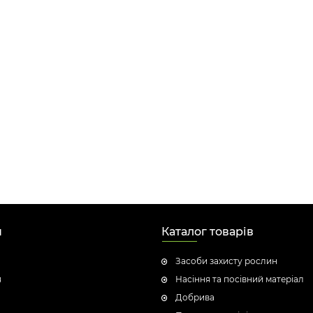
н
Каталог товарів
Засоби захисту рослин
я
Насіння та посівний матеріал
Добрива