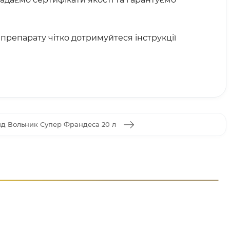
препарату чітко дотримуйтеся інструкції
ид Вольник Супер Франдеса 20 л