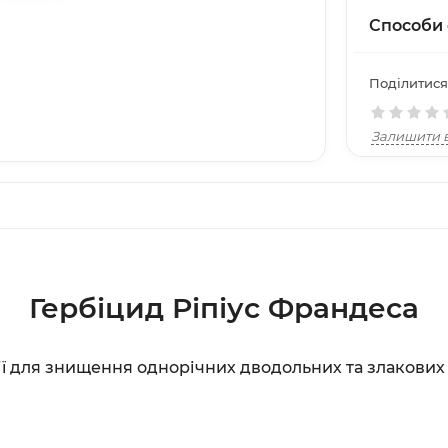
Способи 
Поділитися
Залишити в
Гербіцид Ріпіус Франдеса
ї для знищення однорічних дводольних та злакових б