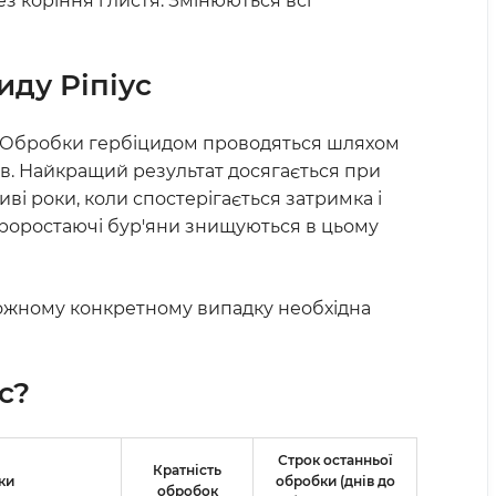
з коріння і листя. Змінюються всі
циду
Ріпіус
ку. Обробки гербіцидом проводяться шляхом
нів. Найкращий результат досягається при
ві роки, коли спостерігається затримка і
опроростаючі бур'яни знищуються в цьому
кожному конкретному випадку необхідна
с
?
Строк останньої
Кратність
ки
обробки (днів до
обробок