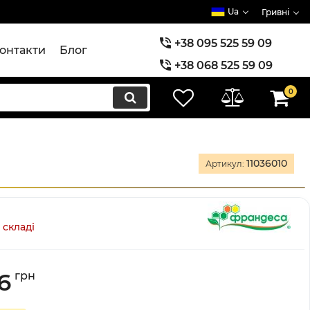
Ua
Гривні
+38 095 525 59 09
онтакти
Блог
+38 068 525 59 09
+38 073 525 59 09
0
11036010
Артикул:
 складі
6
грн