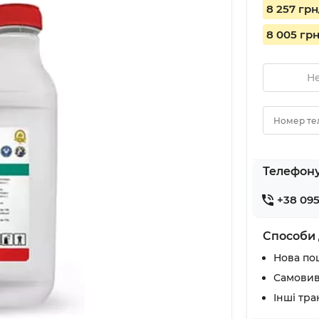
8 257 грн
8 005 гр
Не
Номер те
Телефон
+38 095
Способи 
Нова по
Самовив
Інші тр