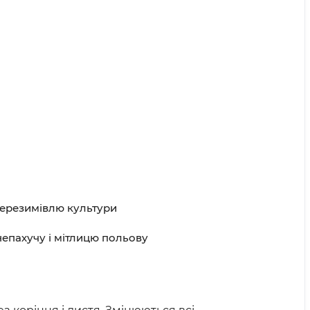
перезимівлю культури
непахучу і мітлицю польову