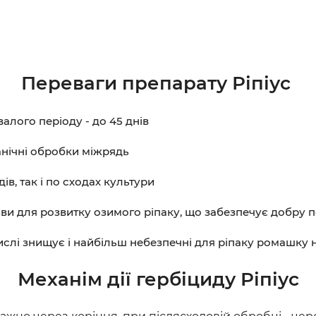
Переваги препарату Ріпіус
алого періоду - до 45 днів
анічні обробки міжрядь
в, так і по сходах культури
ви для розвитку озимого ріпаку, що забезпечує добру 
числі знищує і найбільш небезпечні для ріпаку ромашку 
Механім дії гербіциду
Ріпіус