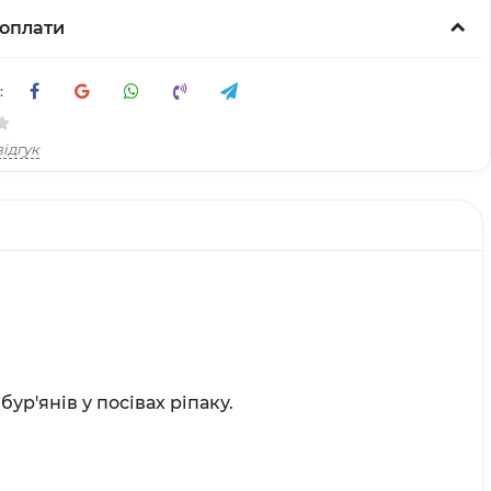
оплати
:
ідгук
ур'янів у посівах ріпаку.