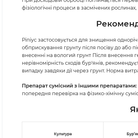
При досходовій обробці поглинається перева
фізіологічні процеси в засмічених рослинах, 
Рекоменд
Ріпіус застосовується для знищення одноріч
обприскування грунту після посіву до або пі
внесенні на вологий грунт Після внесення ге
нерівномірність сходів бур'янів, рекоменду
випадку завдяки дії через грунт. Норма витр
Препарат сумісний з іншими препаратами:
попередня перевірка на фізико-хімічну сумі
Я
Культура
Бур’я