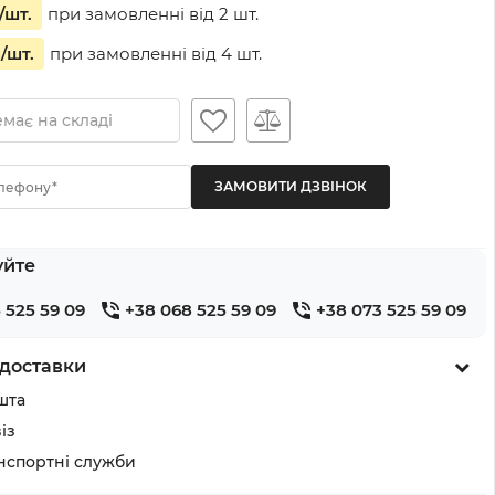
/шт.
при замовленні від
2
шт.
н
/шт.
при замовленні від
4
шт.
має на складі
лефону*
уйте
 525 59 09
+38 068 525 59 09
+38 073 525 59 09
доставки
шта
із
анспортні служби