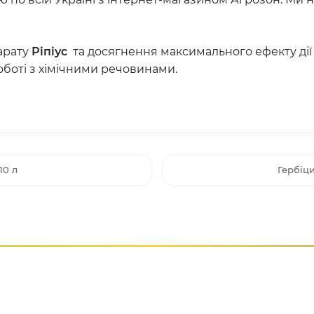
арату
Ріпіус
та досягнення максимального ефекту дії 
оботі з хімічними речовинами.
10 л
Гербіц