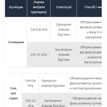
Норма
Культура
витрати
Спектр дії
Спосіб і час о
препарату
Обприскування н
Однорічні
від фази розвитку
0,6–0,8 л/га
злакові
у фазу 2–4 ли
бур’яни
однорічних бу
Соняшник
Обприскування н
Багаторічні
від фази розвитку
0,8–1,0 л/га
злакові
за висоти 10–
бур’яни
багаторічних б
Обприскування незалеж
0,6–0,8
Однорічні
фази розвитку культури, 
л/га
злакові бур’яни
Соя,
4 листків однорічних бур
нут,
горох
Обприскування незале
0,8–1,0
Багаторічні
фази розвитку культури,
л/га
злакові бур’яни