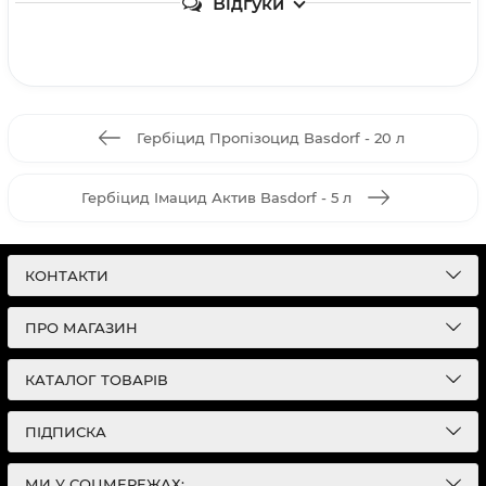
Відгуки
Гербіцид Пропізоцид Basdorf - 20 л
Гербіцид Імацид Актив Basdorf - 5 л
КОНТАКТИ
ПРО МАГАЗИН
КАТАЛОГ ТОВАРІВ
ПІДПИСКА
МИ У СОЦМЕРЕЖАХ: