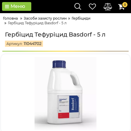
0
Меню
Головна
Засоби захисту рослин
Гербіциди
Гербіцид Тефуріцид Basdorf - 5 л
Гербіцид Тефуріцид Basdorf - 5 л
11044702
Артикул: