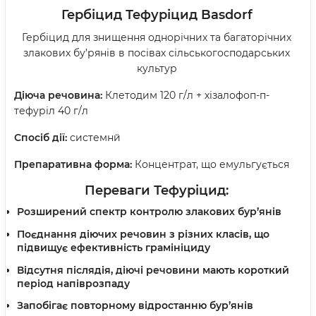
Гербіцид Тефуріцид Basdorf
Гербіцид для знищення однорічних та багаторічних
злакових бу’рянів в посівах сільськогосподарських
культур
Діюча речовина:
Клетодим 120 г/л + хізалофоп-п-
тефуріл 40 г/л
Спосіб дії:
системнй
Препаративна форма:
Концентрат, що емульгується
Переваги Тефуріцид:
Розширений спектр контролю злакових бур’янів
Поєднання діючих речовин з різних класів, що
підвищує ефективність грамініциду
Відсутня післядія, діючі речовини мають короткий
період напіврозпаду
Запобігає повторному відростанню бур’янів