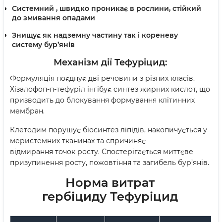
Системний , швидко проникає в рослини, стійкий
до змивання опадами
Знищує як надземну частину так і кореневу
систему бур’янів
Механізм дії
Тефуріцид
:
Формуляція поєднує дві речовини з різних класів.
Хізалофоп-п-тефуріл інгібує синтез жирних кислот, що
призводить до блокування формування клітинних
мембран.
Клетодим порушує біосинтез ліпідів, накопичується у
меристемних тканинах та спричиняє
відмирання точок росту. Спостерігається миттєве
призупинення росту, пожовтіння та загибель бур’янів.
Норма витрат
гербіциду
Тефуріцид