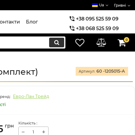
Ua
Гривні
+38 095 525 59 09
онтакти
Блог
+38 068 525 59 09
+38 073 525 59 09
0
омплект)
60 -1205015-А
Артикул:
Евро-Лан Трейд
ренд:
сті
Кількість
:
5
грн
−
+