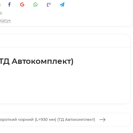
:
ідгук
(ТД Автокомплект)
роткий чорний (L=930 мм) (ТД Автокомплект)