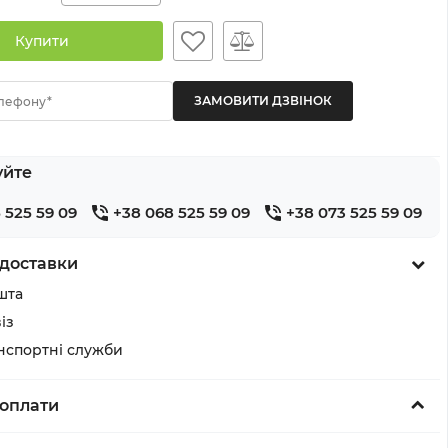
Купити
лефону*
уйте
 525 59 09
+38 068 525 59 09
+38 073 525 59 09
доставки
шта
із
анспортні служби
оплати