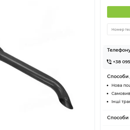
Номер те
Телефон
+38 095
Способи 
Нова по
Самовив
Інші тр
Способи 