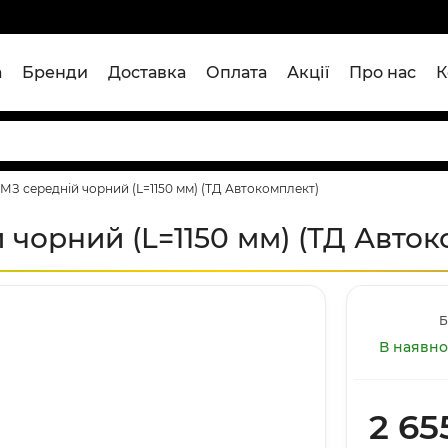
а
Бренди
Доставка
Оплата
Акції
Про нас
К
З середній чорний (L=1150 мм) (ТД Автокомплект)
чорний (L=1150 мм) (ТД Авток
Б
В наявно
2 65