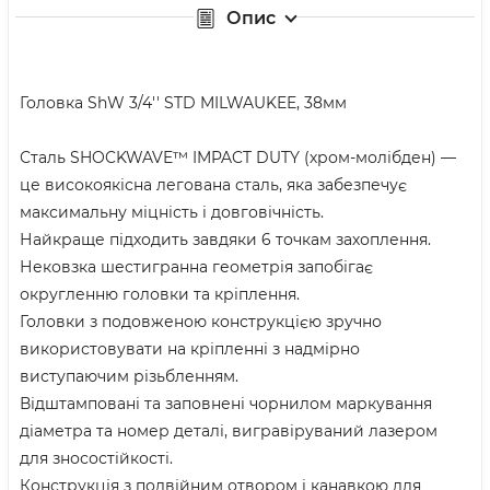
Опис
Головка ShW 3/4'' STD MILWAUKEE, 38мм
Сталь SHOCKWAVE™ IMPACT DUTY (хром-молібден) —
це високоякісна легована сталь, яка забезпечує
максимальну міцність і довговічність.
Найкраще підходить завдяки 6 точкам захоплення.
Нековзка шестигранна геометрія запобігає
округленню головки та кріплення.
Головки з подовженою конструкцією зручно
використовувати на кріпленні з надмірно
виступаючим різьбленням.
Відштамповані та заповнені чорнилом маркування
діаметра та номер деталі, вигравіруваний лазером
для зносостійкості.
Конструкція з подвійним отвором і канавкою для