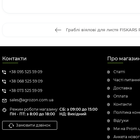
Граблі віялові для листя FISKARS 
Контакти
Про магази
+38 095 525 59 09
Статті
Часті питанн
+38 068 525 59 09
Доставка
+38 073 525 59 09
Оплата
sales@agrozon.com.ua
Контакти
Режим роботи магазину:
СБ: з 09:00 до 15:00
Політика кон
ПН - ПТ: з 8:00 до 18:00
НД: Вихідний
Відгуки
Замовити дзвінок
Ми на Prom.
Анкета новог