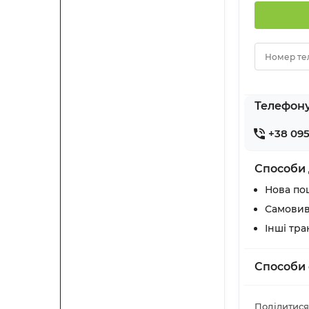
Номер те
Телефон
+38 095
Способи 
Нова по
Самовив
Інші тр
Способи 
Поділитися