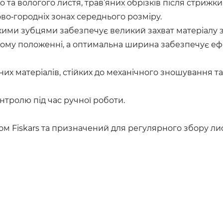
та вологого листя, трав’яних обрізків після стрижки
ово‑городніх зонах середнього розміру.
кими зубцями забезпечує великий захват матеріалу з
ому положенні, а оптимальна ширина забезпечує еф
цних матеріалів, стійких до механічного зношування т
онтролю під час ручної роботи.
м Fiskars та призначений для регулярного збору ли