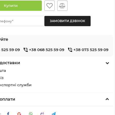
Купити
лефону*
уйте
 525 59 09
+38 068 525 59 09
+38 073 525 59 09
доставки
шта
із
анспортні служби
оплати
: