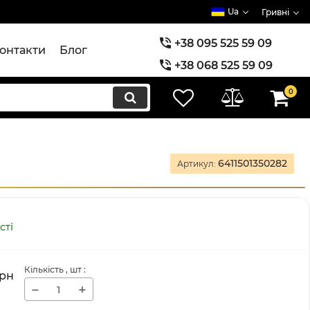
Ua
Гривні
+38 095 525 59 09
онтакти
Блог
+38 068 525 59 09
+38 073 525 59 09
0
6411501350282
Артикул:
сті
Кількість
, шт
:
рн
−
+