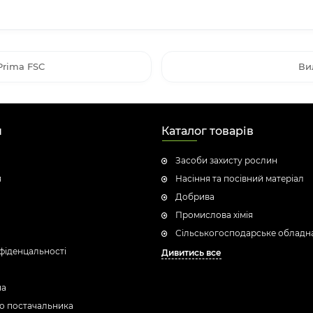
Prima FSC
Ви
н
Каталог товарів
Засоби захисту рослин
я
Насіння та посівний матеріал
Добрива
Промислова хімія
Сільськогосподарське обладн
фіденцальності
Дивитись все
ua
о постачальника