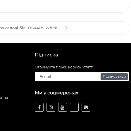
ла садові білі FISKARS White
Підписка
Отримуйте тільки корисні статті!
Підписатися
Ми у соцмережах:
ання