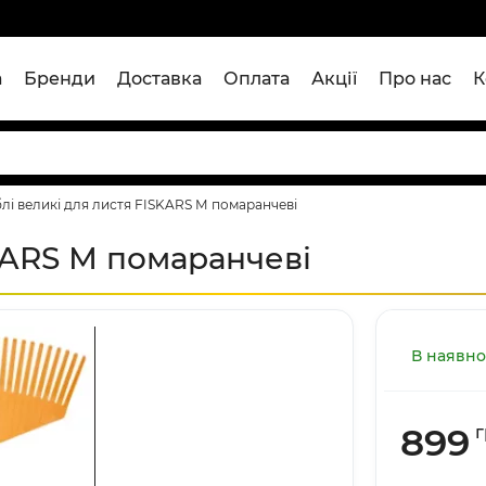
а
Бренди
Доставка
Оплата
Акції
Про нас
К
лі великі для листя FISKARS М помаранчеві
SKARS М помаранчеві
В наявно
899
г