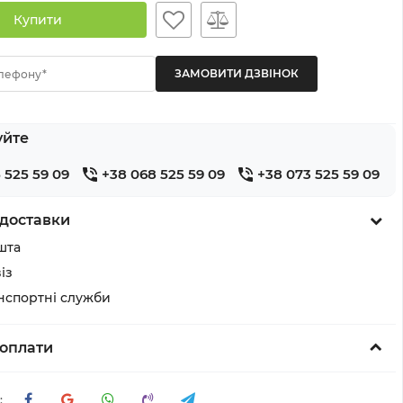
Купити
лефону*
уйте
 525 59 09
+38 068 525 59 09
+38 073 525 59 09
доставки
шта
із
анспортні служби
оплати
: