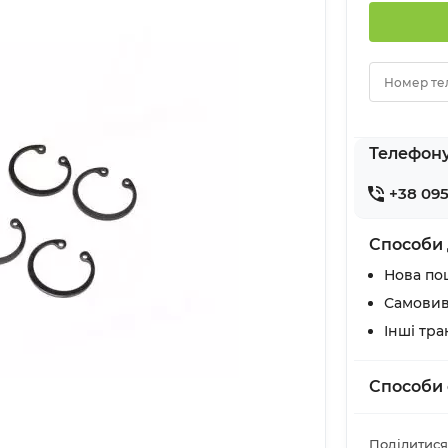
Номер те
Телефон
+38 095
Способи 
Нова по
Самовив
Інші тр
Способи 
Поділитися