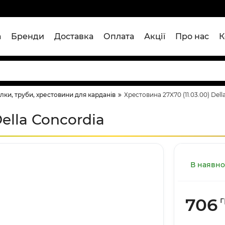
а
Бренди
Доставка
Оплата
Акції
Про нас
К
лки, труби, хрестовини для карданів
Хрестовина 27X70 (11.03.00) Dell
Della Concordia
В наявно
706
г