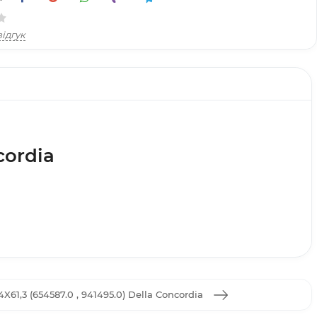
ідгук
cordia
X61,3 (654587.0 , 941495.0) Della Concordia