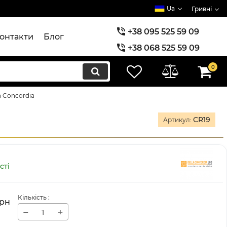
Ua
Гривні
+38 095 525 59 09
онтакти
Блог
+38 068 525 59 09
+38 073 525 59 09
0
a Concordia
CR19
Артикул:
сті
Кількість
:
рн
−
+