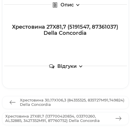
Опис
Хрестовина 27X81,7 (5191547, 87361037)
Della Concordia
Відгуки
Хрестовина 30,17X106,3 (84355325, 835727M91,749824)
Della Concordia
Хрестовина 27X81,7 (137700420834, 03370260,
AL32885, 3427352M91, 87760752) Della Concordia