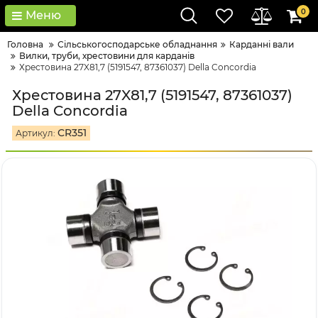
0
Меню
Головна
Сільськогосподарське обладнання
Карданні вали
Вилки, труби, хрестовини для карданів
Хрестовина 27X81,7 (5191547, 87361037) Della Concordia
Хрестовина 27X81,7 (5191547, 87361037)
Della Concordia
CR351
Артикул: