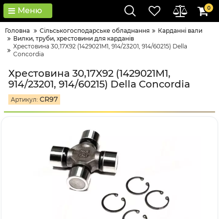
0
Меню
Головна
Сільськогосподарське обладнання
Карданні вали
Вилки, труби, хрестовини для карданів
Хрестовина 30,17X92 (1429021M1, 914/23201, 914/60215) Della
Concordia
Хрестовина 30,17X92 (1429021M1,
914/23201, 914/60215) Della Concordia
CR97
Артикул: