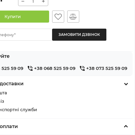
−
+
Купити
лефону*
уйте
 525 59 09
+38 068 525 59 09
+38 073 525 59 09
доставки
шта
із
анспортні служби
оплати