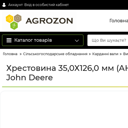
Аккаунт
Вхід в особистий кабінет
Головн
Каталог товарів
Головна
Сільськогосподарське обладнання
Карданні вали
Ви
Хрестовина 35,0Х126,0 мм (A
John Deere