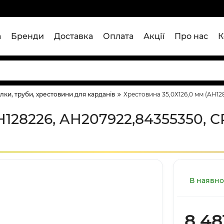
а
Бренди
Доставка
Оплата
Акції
Про нас
К
лки, труби, хрестовини для карданів
Хрестовина 35,0Х126,0 мм (AH12
H128226, AH207922,84355350, C
В наявно
8 48