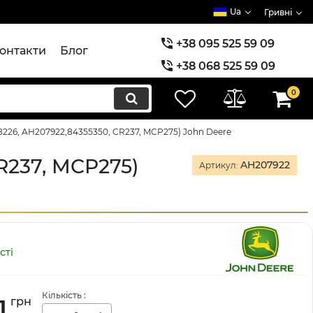
Ua
Гривні
+38 095 525 59 09
онтакти
Блог
+38 068 525 59 09
+38 073 525 59 09
0
8226, AH207922,84355350, CR237, MCP275) John Deere
R237, MCP275)
AH207922
Артикул:
сті
Кількість
:
1
грн