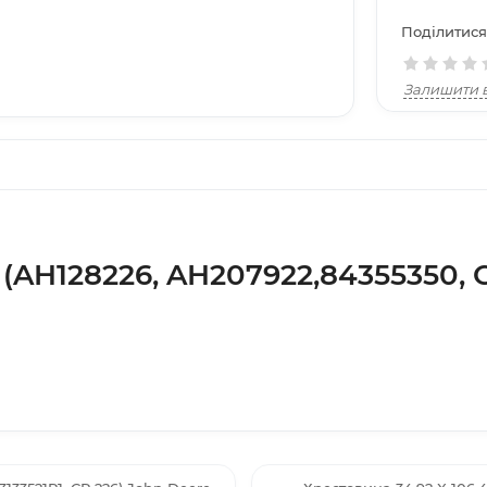
Поділитися
Залишити в
 (AH128226, AH207922,84355350, 