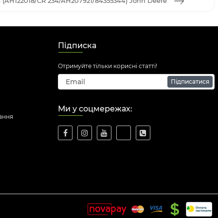
4 (AH122018/CR 234/AH207921/84355344) John Deere
Підписка
Отримуйте тільки корисні статті!
Підписатися
Ми у соцмережах:
ання