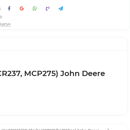
:
ідгук
CR237, MCP275) John Deere