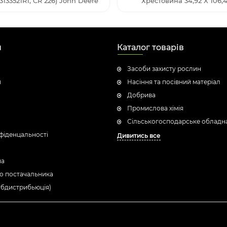
133521R1, CR 226) John Deere
Хрестовина 34,92 X 106,
н
Каталог товарів
Засоби захисту рослин
я
Насіння та посівний матеріал
Добрива
Промислова хімія
Сільськогосподарське обладн
фіденцальності
Дивитись все
ua
о постачальника
убдистрибьюція)