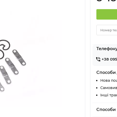
Номер те
Телефон
+38 095
Способи 
Нова по
Самовив
Інші тр
Способи 