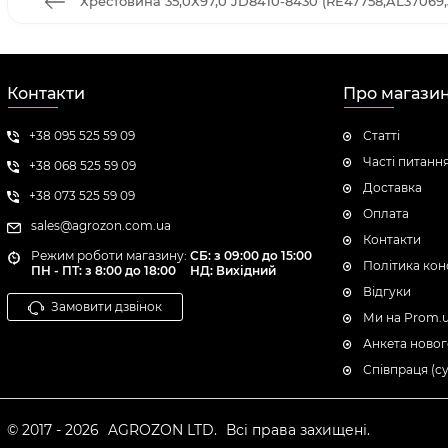
Хрестовина 35,0Х97,0 JD8410-8430 (RE47758,AL37069,3
Контакти
Про магази
+38 095 525 59 09
Статті
Часті питанн
+38 068 525 59 09
Доставка
+38 073 525 59 09
Оплата
sales@agrozon.com.ua
Контакти
Режим роботи магазину:
СБ: з 09:00 до 15:00
Політика кон
ПН - ПТ: з 8:00 до 18:00
НД: Вихідний
Відгуки
Замовити дзвінок
Ми на Prom.
Анкета новог
Співпраця (с
© 2017 - 2026
AGROZON LTD.
Всі права захищені.