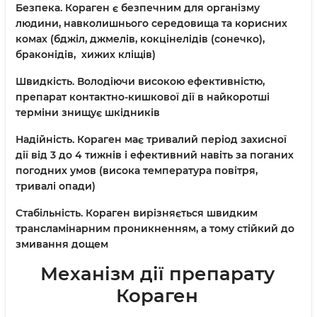
Безпека.
Кораген є безпечним для організму
людини, навколишнього середовища та корисних
комах (бджіл, джмелів, кокцінелідів (сонечко),
браконідів, хижих кліщів)
Швидкість.
Володіючи високою ефективністю,
препарат контактно-кишкової дії в найкоротші
терміни знищує шкідників
Надійність.
Кораген має тривалий період захисної
дії від 3 до 4 тижнів і ефективний навіть за поганих
погодних умов (висока температура повітря,
тривалі опади)
Стабільність.
Кораген вирізняється швидким
трансламінарним проникненням, а тому стійкий до
змивання дощем
Механізм дії препарату
Кораген