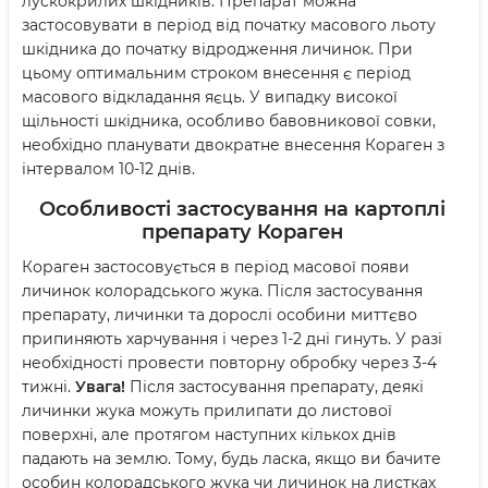
лускокрилих шкідників. Препарат можна
застосовувати в період від початку масового льоту
шкідника до початку відродження личинок. При
цьому оптимальним строком внесення є період
масового відкладання яєць. У випадку високої
щільності шкідника, особливо бавовникової совки,
необхідно планувати двократне внесення Кораген з
інтервалом 10-12 днів.
Особливості застосування на картоплі
препарату Кораген
Кораген застосовується в період масової появи
личинок колорадського жука. Після застосування
препарату, личинки та дорослі особини миттєво
припиняють харчування і через 1-2 дні гинуть. У разі
необхідності провести повторну обробку через 3-4
тижні.
Увага!
Після застосування препарату, деякі
личинки жука можуть прилипати до листової
поверхні, але протягом наступних кількох днів
падають на землю. Тому, будь ласка, якщо ви бачите
особин колорадського жука чи личинок на листках