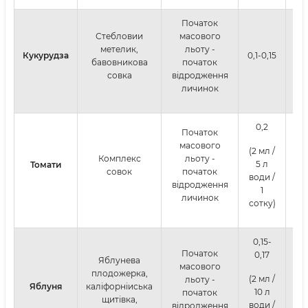
Початок
Стебловии
масового
метелик,
льоту -
Кукурудза
0,1-0,15
бавовникова
початок
совка
відродження
личинок
0,2
Початок
масового
(2 мл /
Комплекс
льоту -
5 л
Томати
совок
початок
води /
відродження
1
личинок
сотку)
0,15-
Початок
0,17
Яблунева
масового
плодожерка,
(2 мл /
льоту -
Яблуня
каліфорніиська
10 л
початок
щитівка,
води /
відродження