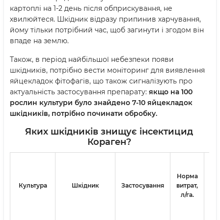
картоплі на 1-2 день після обприскування, не
хвилюйтеся. Шкідник відразу припинив харчування,
йому тільки потрібний час, щоб загинути і згодом він
впаде на землю.
Також, в період найбільшої небезпеки появи
шкідників, потрібно вести моніторинг для виявлення
яйцекладок фітофагів, що також сигналізують про
актуальність застосування препарату:
якщо на 100
рослин культури було знайдено 7-10 яйцекладок
шкідників, потрібно починати обробку.
Яких шкідників знищує інсектицид
Кораген?
Ма
Норма
Культура
Шкідник
Застосування
витрат,
о
л/га.