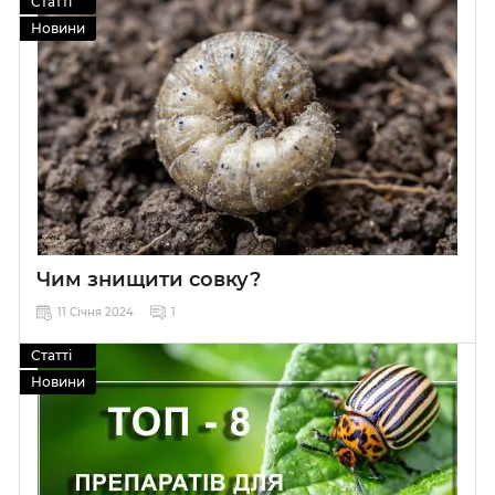
Статті
Новини
Чим знищити совку?
11 Січня 2024
1
Статті
Новини