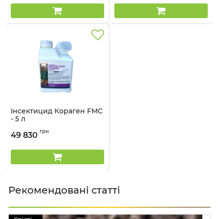
Інсектицид Кораген FMC
- 5 л
Артикул:
1301408
грн
49 830
Рекомендовані статті