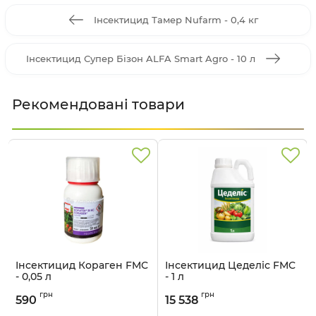
Інсектицид Тамер Nufarm - 0,4 кг
Інсектицид Супер Бізон ALFA Smart Agro - 10 л
Рекомендовані товари
Інсектицид Кораген FMC
Інсектицид Цеделіс FMC
- 0,05 л
- 1 л
Артикул:
1301405
Артикул:
1301406
грн
грн
590
15 538