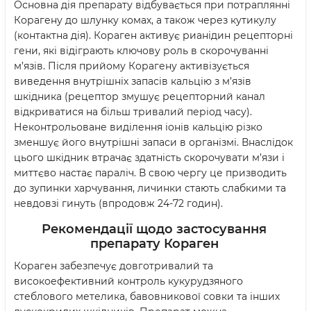
Основна дія препарату відбувається при потраплянні
Корагену до шлунку комах, а також через кутикулу
(контактна дія). Кораген активує рианідин рецепторні
гени, які відіграють ключову роль в скорочуванні
м’язів. Після прийому Корагену активізується
виведення внутрішніх запасів кальцію з м’язів
шкідника (рецептор змушує рецепторний канал
відкриватися на більш тривалий період часу).
Неконтрольоване виділення іонів кальцію різко
зменшує його внутрішні запаси в організмі. Внаслідок
цього шкідник втрачає здатність скорочувати м’язи і
миттєво настає параліч. В свою чергу це призводить
до зупинки харчування, личинки стають слабкими та
невдовзі гинуть (впродовж 24-72 годин).
Рекомендації щодо застосування
препарату Кораген
Кораген забезпечує довготривалий та
високоефективний контроль кукурудзяного
стеблового метелика, бавовникової совки та інших