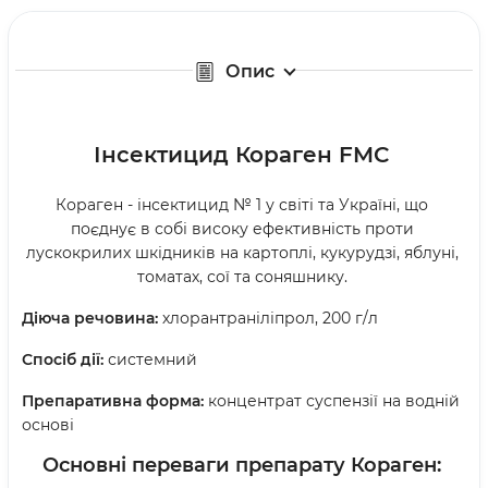
Опис
Інсектицид Кораген
FMC
Кораген - інсектицид № 1 у світі та Україні, що
поєднує в собі високу ефективність проти
лускокрилих шкідників на картоплі, кукурудзі, яблуні,
томатах, сої та соняшнику.
Діюча речовина:
хлорантраніліпрол, 200 г/л
Спосіб дії:
системний
Препаративна форма:
концентрат суспензії на водній
основі
Основні переваги препарату Кораген: