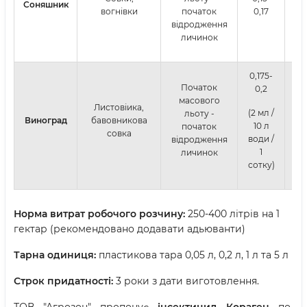
Соняшник
вогнівки
початок
0,17
відродження
личинок
0,175-
Початок
0,2
масового
Листовіика,
(2 мл /
льоту -
Виноград
бавовникова
10 л
початок
совка
води /
відродження
1
личинок
сотку)
Норма витрат робочого розчину:
250-400 літрів на 1
гектар (рекомендовано додавати адьюванти)
Тарна одиниця:
пластикова тара 0,05 л, 0,2 л, 1 л та 5 л
Строк придатності:
3 роки з дати виготовлення.
ТОВ "Агрозон" пропонує
інсектицид Кораген
по