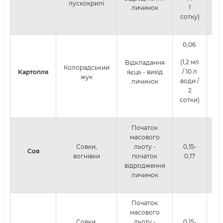
лускокрилі
1
личинок
сотку)
0,06
(1,2 мл
Відкладання
Колорадськии
/ 10 л
Картопля
яєць - вихід
жук
води /
личинок
2
сотки)
Початок
масового
Совки,
льоту -
0,15-
Соя
вогнівки
початок
0,17
відродження
личинок
Початок
масового
Совки,
льоту -
0,15-