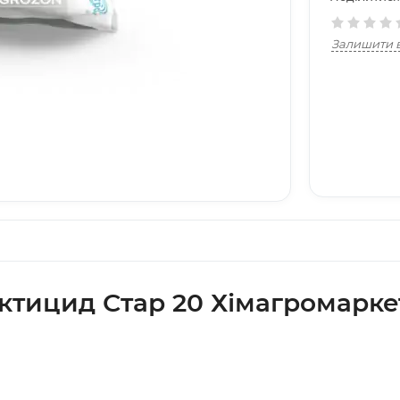
Залишити в
ектицид Стар 20 Хімагромарке