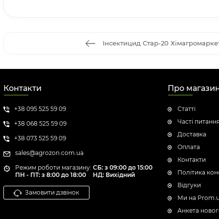
Інсектицид Стар-20 Хімагромаркети
Контакти
Про магази
+38 095 525 59 09
Статті
Часті питанн
+38 068 525 59 09
Доставка
+38 073 525 59 09
Оплата
sales@agrozon.com.ua
Контакти
Режим роботи магазину:
СБ: з 09:00 до 15:00
Політика кон
ПН - ПТ: з 8:00 до 18:00
НД: Вихідний
Відгуки
Замовити дзвінок
Ми на Prom.
Анкета новог