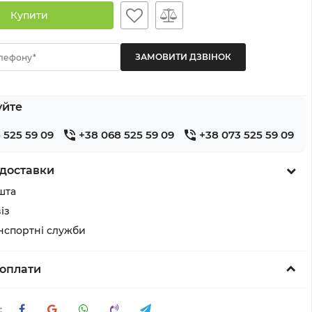
Купити
лефону*
уйте
 525 59 09
+38 068 525 59 09
+38 073 525 59 09
доставки
шта
із
анспортні служби
оплати
: