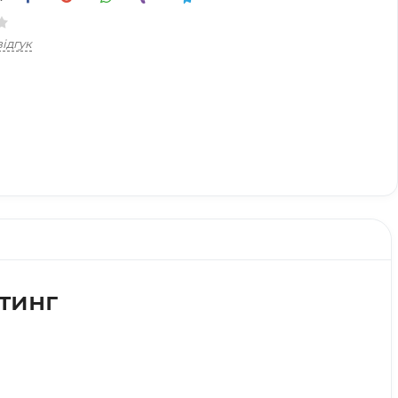
ідгук
тинг