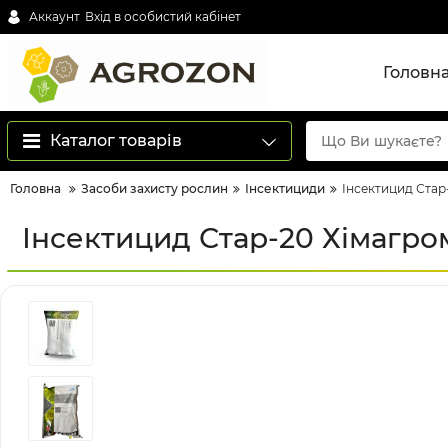
Аккаунт
Вхід в особистий кабінет
Головн
Каталог товарів
Головна
Засоби захисту рослин
Інсектициди
Інсектицид Стар-
Інсектицид Стар-20 Хімагрома