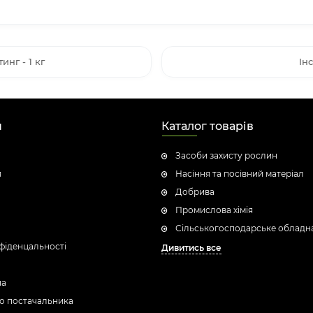
нг - 1 кг
Ін
н
Каталог товарів
Засоби захисту рослин
я
Насіння та посівний матеріал
Добрива
Промислова хімія
Сільськогосподарське обладн
фіденцальності
Дивитись все
ua
о постачальника