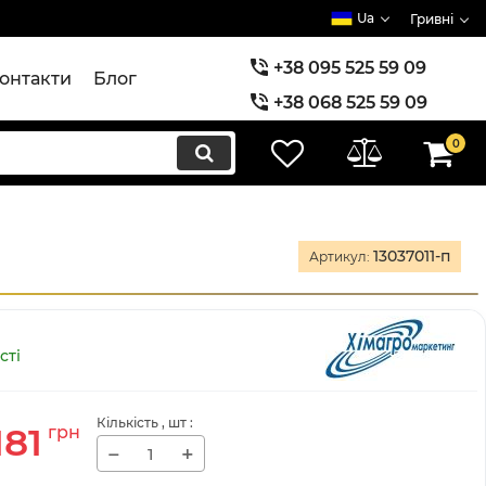
Ua
Гривні
+38 095 525 59 09
онтакти
Блог
+38 068 525 59 09
+38 073 525 59 09
0
13037011-п
Артикул:
сті
Кількість
, шт
:
181
грн
−
+