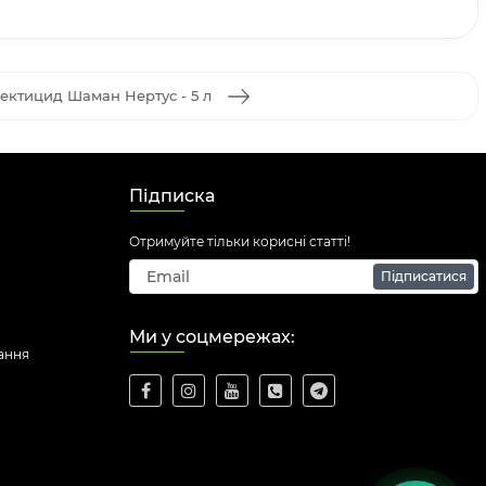
сектицид Шаман Нертус - 5 л
Підписка
Отримуйте тільки корисні статті!
Підписатися
Ми у соцмережах:
ання