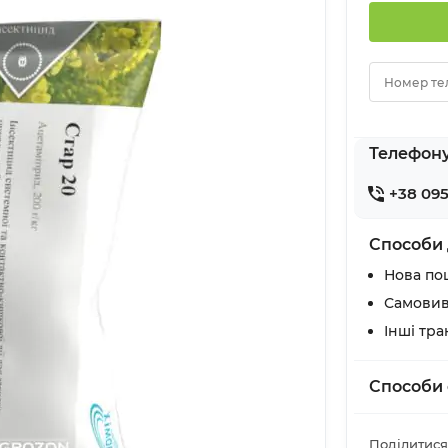
Номер те
Телефон
+38 095
Способи 
Нова по
Самовив
Інші тр
Способи 
Поділитися