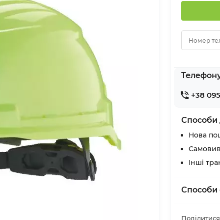
Номер те
Телефон
+38 095
Способи 
Нова по
Самовив
Інші тр
Способи 
Поділитися