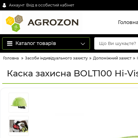
Аккаунт
Вхід в особистий кабінет
Головн
Каталог товарів
Головна
Засоби індивідуального захисту
Допоміжний захист
Каска захисна BOLT100 Hi-V