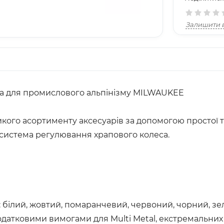
Залишити в
ана для промислового альпінізму MILWAUKEE
кого асортименту аксесуарів за допомогою простої та
 система регулювання храпового колеса.
 білий, жовтий, помаранчевий, червоний, чорний, зел
одатковими вимогами для Multi Metal, екстремальних 