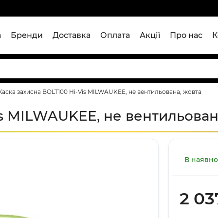
а
Бренди
Доставка
Оплата
Акції
Про нас
К
Каска захисна BOLT100 Hi-Vis MILWAUKEE, не вентильована, жовта
is MILWAUKEE, не вентильован
В наявно
2 03