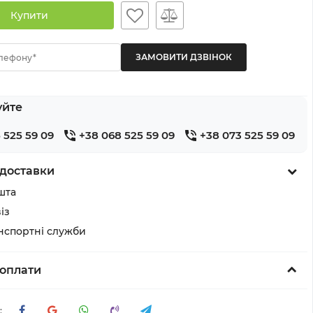
Купити
лефону*
уйте
 525 59 09
+38 068 525 59 09
+38 073 525 59 09
доставки
шта
із
анспортні служби
оплати
: