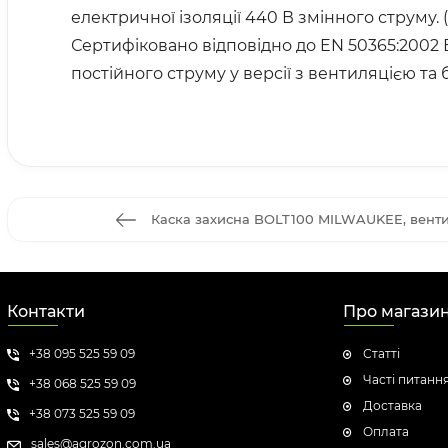
електричної ізоляції 440 В змінного струму. 
Сертифіковано відповідно до EN 50365:2002 
постійного струму у версії з вентиляцією та 
Каска захисна BOLT100 MILWAUKEE, венти
Контакти
Про магази
+38 095 525 59 09
Статті
Часті питанн
+38 068 525 59 09
Доставка
+38 073 525 59 09
Оплата
sales@agrozon.com.ua