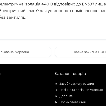
(електрична ізоляція 440 В відповідно до EN397 лише д
Електричний клас 0 для установок з номінальною нап
без вентиляції.
льована, червона
Каска захисна BOLT
н
Каталог товарів
Засоби захисту рослин
я
Насіння та посівний матеріал
Добрива
Промислова хімія