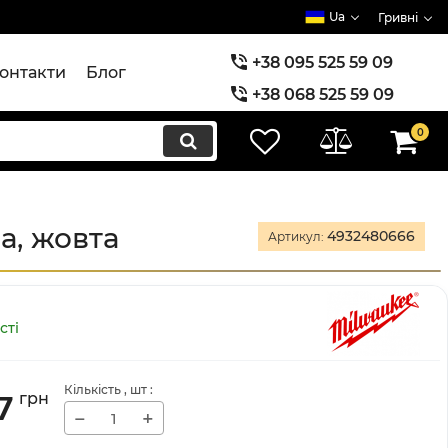
Ua
Гривні
+38 095 525 59 09
онтакти
Блог
+38 068 525 59 09
+38 073 525 59 09
0
а, жовта
4932480666
Артикул:
сті
Кількість
, шт
:
7
грн
−
+