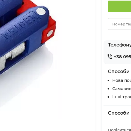
Номер те
Телефон
+38 095
Способи 
Нова по
Самовив
Інші тр
Способи 
Поділитися