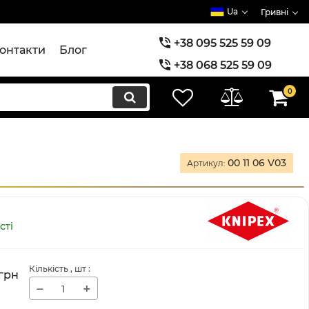
Ua
Гривні
+38 095 525 59 09
онтакти
Блог
+38 068 525 59 09
+38 073 525 59 09
0
00 11 06 V03
Артикул:
сті
Кількість
, шт
:
грн
−
+