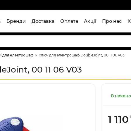
а
Бренди
Доставка
Оплата
Акції
Про нас
К
і для електрошаф
Ключ для електрошаф DoubleJoint, 00 11 06 V03
oint, 00 11 06 V03
В наявно
1 110