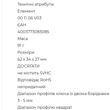
Технічні атрибути
Елемент
00 11 06 V03
ЄАН
4003773083085
Маса
91 г
Розміри
62 х 34 х 27 мм
ДОСЯГАТИ
не містить SVHC
Відповідає RoHS
непридатний
Діапазон профілів ключа із двома борідками
3 - 5 мм
Діапазон профілю квадрат