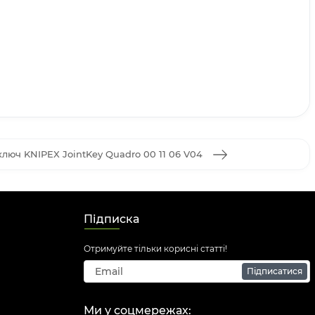
люч KNIPEX JointKey Quadro 00 11 06 V04
Підписка
Отримуйте тільки корисні статті!
Підписатися
Ми у соцмережах: