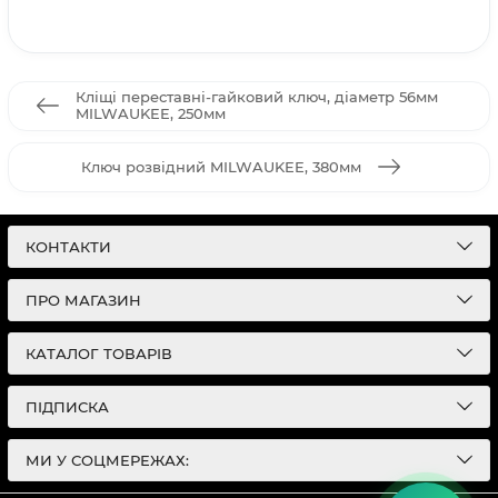
Кліщі переставні-гайковий ключ, діаметр 56мм
MILWAUKEE, 250мм
Ключ розвідний MILWAUKEE, 380мм
КОНТАКТИ
ПРО МАГАЗИН
КАТАЛОГ ТОВАРІВ
ПІДПИСКА
МИ У СОЦМЕРЕЖАХ: