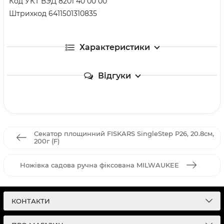
Код УКТ ВЭД 8201 40 00 00
Штрихкод 6411501310835
Характеристики
Відгуки
Секатор площинний FISKARS SingleStep P26, 20.8см,
200г (F)
Ножівка садова ручна фіксована MILWAUKEE
КОНТАКТИ