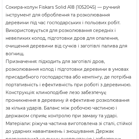
Сокира‑колун Fiskars Solid A18 (1052045) — ручний
інструмент для оброблення та розколювання
деревини під час господарських і польових робіт.
Використовується для розколювання середніх і
невеликих колод, підготовки дров для опалення,
очищення деревини від сучків і заготівлі палива для
вогнищ.
Призначення: підходить для заготівлі дров,
розколювання колод і підготовки деревини в умовах
присадибного господарства або кемпінгу, де потрібна
портативність і ефективність при роботі з деревиною.
Конструкція: клиноподібне лезо забезпечує
проникнення в деревину й ефективне розколювання
за кілька ударів. Баланс між робочою частиною і
держаком сприяє контролю при замаху та ударі.
Матеріали: ріжуча частина виготовлена зі сталі, стійкої
до ударних навантажень і зношування. Держак
розрахований на ручну експлуатацію і забезпечує