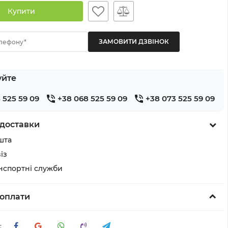
Купити
лефону*
уйте
 525 59 09
+38 068 525 59 09
+38 073 525 59 09
доставки
шта
із
анспортні служби
оплати
: