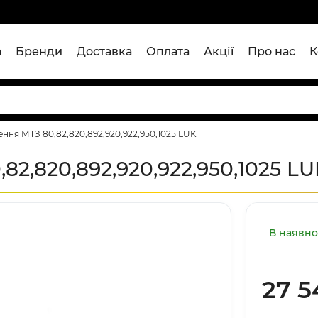
а
Бренди
Доставка
Оплата
Акції
Про нас
К
ння МТЗ 80,82,820,892,920,922,950,1025 LUK
2,820,892,920,922,950,1025 LU
В наявно
27 5