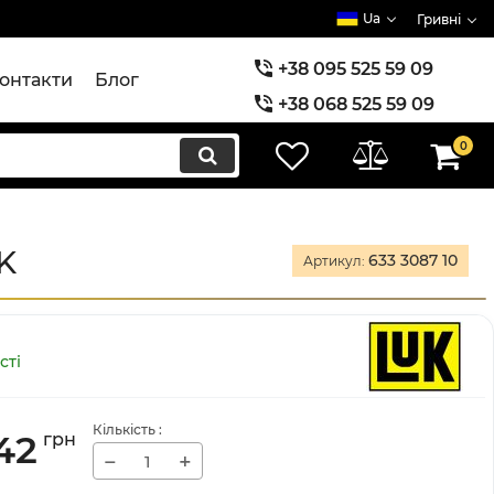
Ua
Гривні
+38 095 525 59 09
онтакти
Блог
+38 068 525 59 09
+38 073 525 59 09
0
K
633 3087 10
Артикул:
сті
Кількість
:
42
грн
−
+