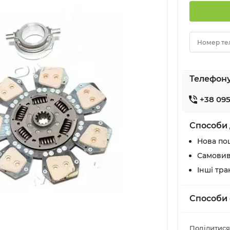
Номер те
Телефон
+38 095
Способи 
Нова по
Самовив
Інші тр
Способи 
Поділитися