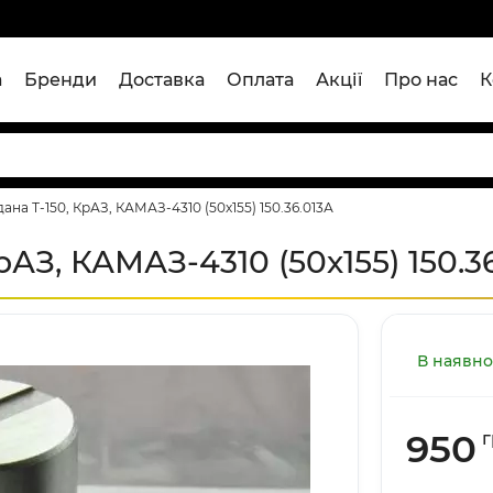
а
Бренди
Доставка
Оплата
Акції
Про нас
К
ана Т-150, КрАЗ, КАМАЗ-4310 (50х155) 150.36.013А
АЗ, КАМАЗ-4310 (50х155) 150.3
В наявно
950
г