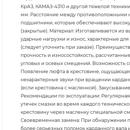
КрАЗ, КАМАЗ-4310 и другой тяжелой техники
мм. Расстояние между противоположными 
подшипники, которые обеспечивают высокую 
(закрытые). Материал: Изготавливается из
ударные нагрузки и износ, характерные дл
(следует уточнить при заказе). Преимущест
прочность и износостойкость, рассчитанны
угловых и осевых смещений. Возможность с
Появление люфта в крестовине, ощущающего
нехарактерные звуки при вращении карданн
(если крестовина с масленкой). Закусыва
Рекомендации по эксплуатации: Регулярная
утечек смазки во время каждого техническ
крестовину через масленку специальной сма
Своевременная замена: При обнаружении п
более серьезных поломок карданного вала и 