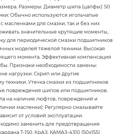
азмера. Размеры: Диаметр шипа (цапфы): 50
ки: Обычно используются игольчатые
 масленками для смазки, так и без них
ерживать значительные крутящие моменты,
енку для периодической смазки подшипников
личных моделей тяжелой техники. Высокая
утящего момента. Эффективная компенсация
жбы. Признаки необходимости замены:
не нагрузки. Скрип или другие
му техники. Утечка смазки из подшипников
мые повреждения шипов или подшипников.
ла на наличие люфтов, повреждений и
аличии масленки): Регулярно смазывайте
ависит от условий эксплуатации.
бходимо заменить для предотвращения
рдана Т-150, КрАЗ, КАМАЗ-4310 (50х155)