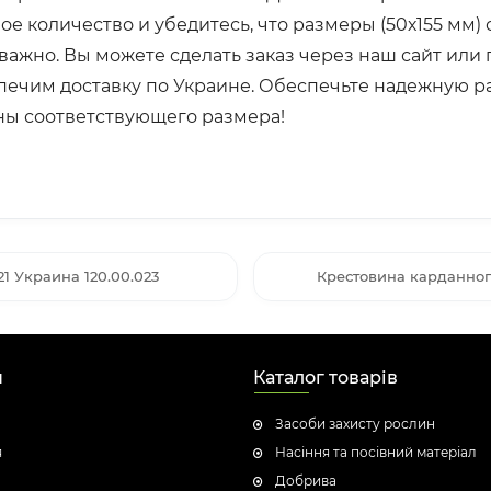
мое количество и убедитесь, что размеры (50х155 мм
 важно. Вы можете сделать заказ через наш сайт ил
печим доставку по Украине. Обеспечьте надежную р
ны соответствующего размера!
1 Украина 120.00.023
Крестовина карданног
н
Каталог товарів
Засоби захисту рослин
я
Насіння та посівний матеріал
Добрива