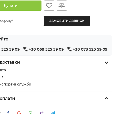
Купити
лефону*
уйте
 525 59 09
+38 068 525 59 09
+38 073 525 59 09
доставки
шта
із
анспортні служби
оплати
: