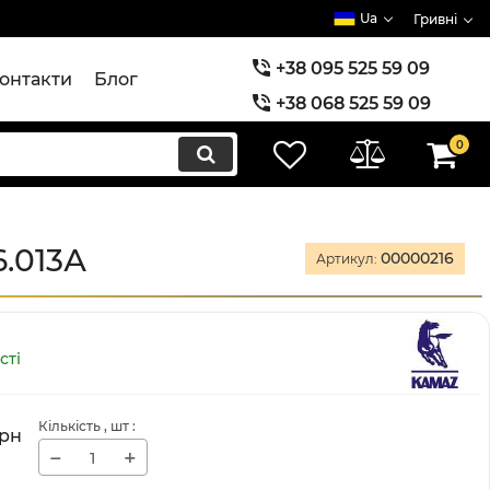
Ua
Гривні
+38 095 525 59 09
онтакти
Блог
+38 068 525 59 09
+38 073 525 59 09
0
6.013А
00000216
Артикул:
сті
Кількість
, шт
:
рн
−
+