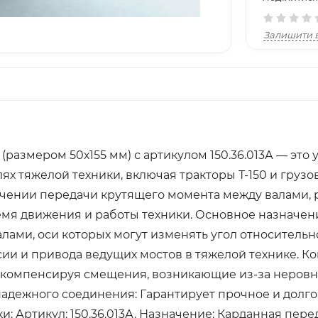
Залишити в
 (размером 50х155 мм) с артикулом 150.36.013А — э
х тяжелой техники, включая тракторы Т-150 и груз
чении передачи крутящего момента между валами, р
мя движения и работы техники. Основное назначени
ми, оси которых могут изменять угол относительно
ии и привода ведущих мостов в тяжелой технике. К
, компенсируя смещения, возникающие из-за неров
надежного соединения: Гарантирует прочное и дол
и: Артикул: 150.36.013А. Назначение: Карданная пере