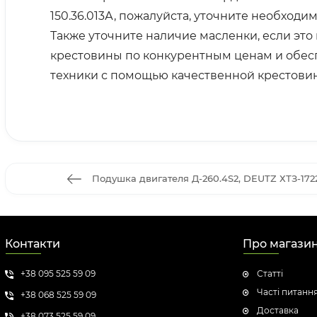
150.36.013А, пожалуйста, уточните необходи
Также уточните наличие масленки, если это
крестовины по конкурентным ценам и обес
техники с помощью качественной крестови
Подушка двигателя Д-260.4S2, DEUTZ ХТЗ-1722
Контакти
Про магази
+38 095 525 59 09
Статті
Часті питанн
+38 068 525 59 09
Доставка
+38 073 525 59 09