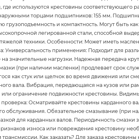
, где используются крестовины соответствующего р
наружными торцами подшипников: 155 мм. Подшипни
грузоподъемность и компактность. Могут быть как с
 высокопрочной легированной стали, способной выд
я тяжелой техники. Особенности: Может иметь масл
ва: Универсальность применения: Подходит для раз
е на значительные нагрузки. Надежная передача кр
мазки (при наличии масленки) продлевает срок слу
ся как стук или щелчок во время движения или сме
ого вала. Вибрация, передающаяся на кузов или ра
ние или ограничение подвижности крестовины. Види
 проверка: Осматривайте крестовины карданного ва
ого обслуживания. Обязательное смазывание (при н
зкой для карданных валов. Периодичность смазки з
ризнаков износа или повреждения крестовину нео
трансмиссии. Как заказать? Для заказа крестовины ка