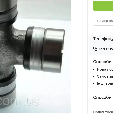
Номер те
Телефон
+38 095
Способи 
Нова по
Самовив
Інші тр
Способи 
Поділитися