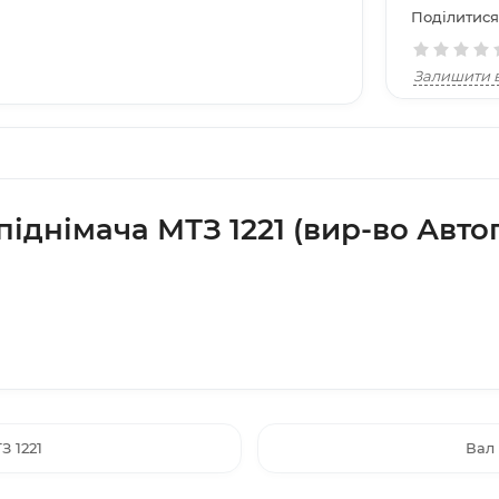
Поділитися
Залишити в
іднімача МТЗ 1221 (вир-во Автог
 1221
Вал 