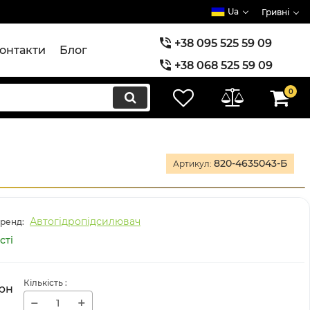
Ua
Гривні
+38 095 525 59 09
онтакти
Блог
+38 068 525 59 09
+38 073 525 59 09
0
820-4635043-Б
Артикул:
Автогідропідсилювач
ренд:
сті
Кількість
:
рн
−
+