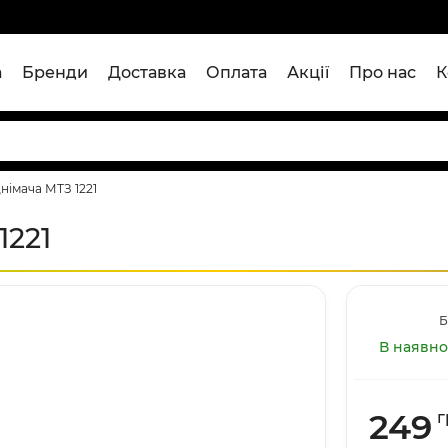
а
Бренди
Доставка
Оплата
Акції
Про нас
К
німача МТЗ 1221
1221
Б
В наявно
249
г