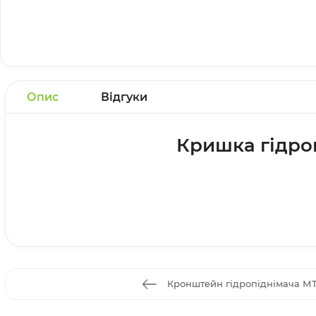
Опис
Відгуки
Кришка гідроп
Кронштейн гідропіднімача МТЗ