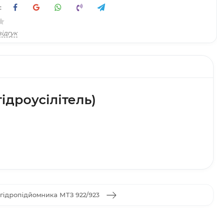
:
ідгук
ідроусілітель)
гідропідйомника МТЗ 922/923