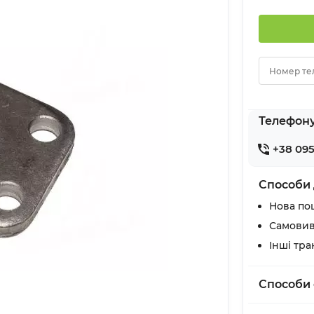
Номер те
Телефон
+38 095
Способи 
Нова по
Самовив
Інші тр
Способи 