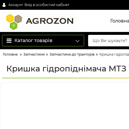
Аккаунт
Вхід в особистий кабінет
Головн
Каталог товарів
Головна
Запчастини
Запчастини до тракторів
Кришка гідропід
Кришка гідропіднімача МТЗ 