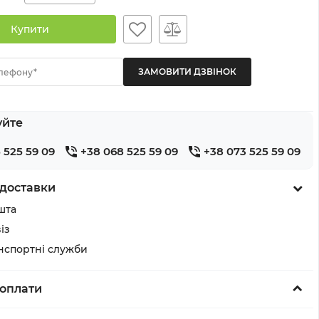
Купити
лефону*
уйте
 525 59 09
+38 068 525 59 09
+38 073 525 59 09
доставки
шта
із
анспортні служби
оплати