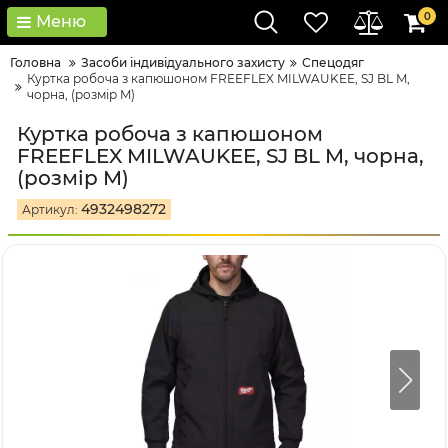
0
Меню
Головна
Засоби індивідуального захисту
Спецодяг
Куртка робоча з капюшоном FREEFLEX MILWAUKEE, SJ BL M,
чорна, (розмір M)
Куртка робоча з капюшоном
FREEFLEX MILWAUKEE, SJ BL M, чорна,
(розмір M)
4932498272
Артикул: