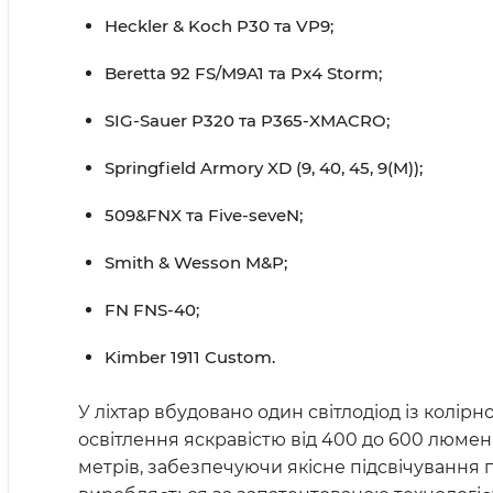
Heckler & Koch P30 та VP9;
Beretta 92 FS/M9A1 та Px4 Storm;
SIG-Sauer P320 та P365-XMACRO;
Springfield Armory XD (9, 40, 45, 9(M));
509&FNX та Five-seveN;
Smith & Wesson M&P;
FN FNS-40;
Kimber 1911 Custom.
У ліхтар вбудовано один світлодіод із колі
освітлення яскравістю від 400 до 600 люме
метрів, забезпечуючи якісне підсвічування 