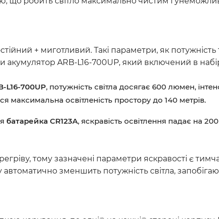
ю, що робить світло максимально чистим і унеможли
остійний + миготливий. Такі параметри, як потужність 
и акумулятор ARB-L16-700UP, який включений в набір,
B-L16-700UP
, потужність світла досягає 600 люмен, інте
ься максимальна освітленість простору до 140 метрів.
ся
батарейка CR123A
, яскравість освітлення падає на 200
регріву, тому зазначені параметри яскравості є тимч
сту автоматично зменшить потужність світла, запобіг