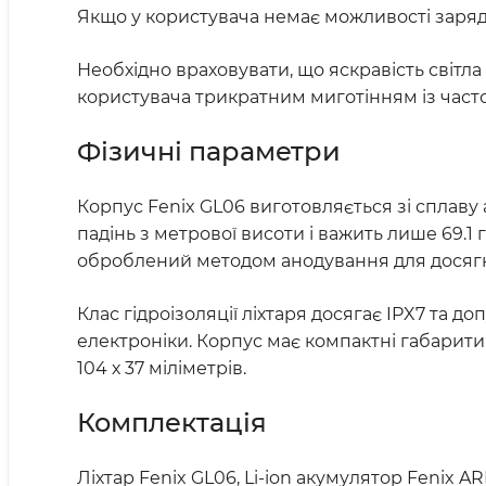
Якщо у користувача немає можливості заряд
Необхідно враховувати, що яскравість світл
користувача трикратним миготінням із часто
Фізичні параметри
Корпус Fenix GL06 виготовляється зі сплаву 
падінь з метрової висоти і важить лише 69.1
оброблений методом анодування для досягне
Клас гідроізоляції ліхтаря досягає IPX7 та д
електроніки. Корпус має компактні габарити: 6
104 х 37 міліметрів.
Комплектація
Ліхтар Fenix GL06, Li-ion акумулятор Fenix 