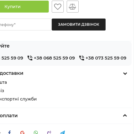
Купити
лефону*
уйте
 525 59 09
+38 068 525 59 09
+38 073 525 59 09
доставки
шта
із
анспортні служби
оплати
: