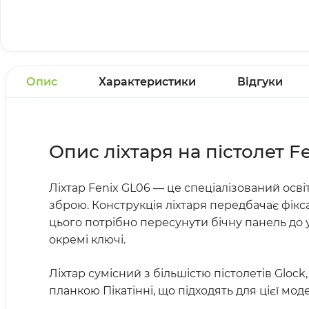
Опис
Характеристики
Відгуки
Опис ліхтаря на пістолет Fe
Ліхтар Fenix GL06 — це спеціалізований освіт
зброю. Конструкція ліхтаря передбачає фікса
цього потрібно пересунути бічну панель до 
окремі ключі.
Ліхтар сумісний з більшістю пістолетів Glock
планкою Пікатінні, що підходять для цієї моде