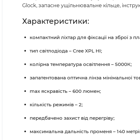
Glock, запасне ущільнювальне кільце, інструкц
Характеристики:
компактний ліхтар для фіксації на зброї з пл
тип світлодіода – Cree XPL HI;
колірна температура освітлення – 5000К;
запатентована оптична лінза мінімальної т
max яскравість – 600 люмен;
кількість режимів – 2;
передбачено захист від перегріву;
максимальна дальність променя – 140 метрі