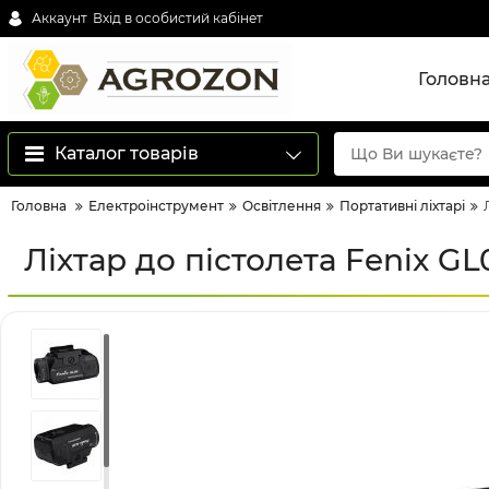
Аккаунт
Вхід в особистий кабінет
Головн
Каталог товарів
Головна
Електроінструмент
Освітлення
Портативні ліхтарі
Ліхтар до пістолета Fenix GL