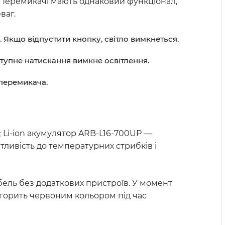
 Перемикачі мають однаковий функціонал,
ваг.
 Якщо відпустити кнопку, світло вимкнеться.
тупне натискання вимкне освітлення.
перемикача.
є Li-ion акумулятор ARB-L16-700UP —
ливість до температурних стрибків і
ель без додаткових пристроїв. У момент
 горить червоним кольором під час