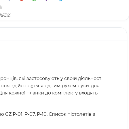
ідгук
онців, які застосовують у своїй діяльності
лення здійснюється одним рухом руки: для
Для кожної планки до комплекту входять
CZ P-01, P-07, P-10. Список пістолетів з