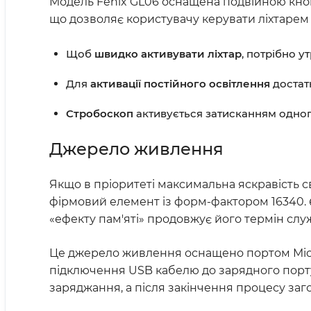
Модель Fenix GL06 оснащена подвійною кноп
що дозволяє користувачу керувати ліхтарем
Щоб
швидко активувати ліхтар
, потрібно у
Для
активації постійного освітлення
достат
Стробоскоп
активується затисканням одног
Джерело живлення
Якщо в пріоритеті максимальна яскравість с
фірмовий елемент із форм-фактором 16340. Є
«ефекту пам'яті» продовжує його термін слу
Це джерело живлення оснащено портом Micr
підключення USB кабелю до зарядного порту
заряджання, а після закінчення процесу заг