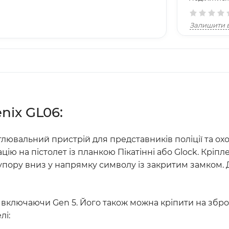
Залишити в
nix GL06:
лювальний пристрій для представників поліції та охор
цію на пістолет із планкою Пікатінні або Glock. Кріп
упору вниз у напрямку символу із закритим замком. 
, включаючи Gen 5. Його також можна кріпити на зброю 
лі: