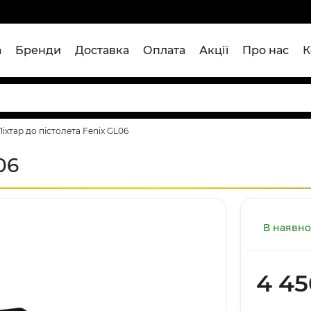
а
Бренди
Доставка
Оплата
Акції
Про нас
К
Ліхтар до пістолета Fenix GL06
06
В наявно
4 45