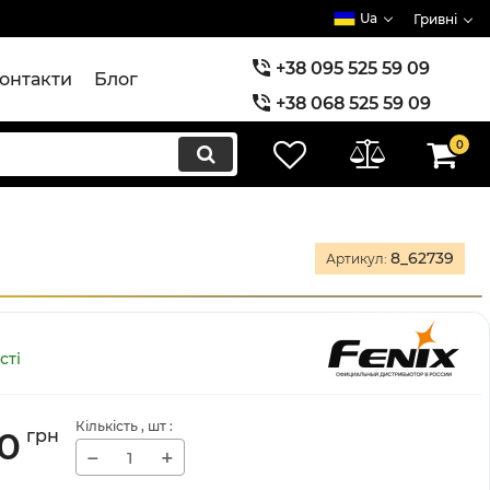
Ua
Гривні
+38 095 525 59 09
онтакти
Блог
+38 068 525 59 09
+38 073 525 59 09
0
8_62739
Артикул:
сті
Кількість
, шт
:
0
грн
−
+