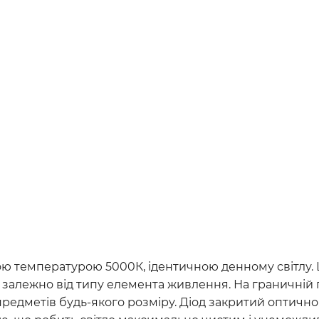
рною температурою 5000К, ідентичною денному світлу.
н залежно від типу елемента живлення. На граничній
предметів будь-якого розміру. Діод закритий оптичн