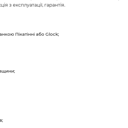
ія з експлуатації, гарантія.
анкою Пікатінні або Glock;
овщини;
в;