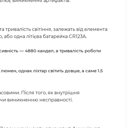
влює виникнення артефактів.
та тривалість світіння, залежать від елемента
 або одна літієва батарейка CR123A.
нсивність — 4880 кандел, а тривалість роботи
 люмен, однак ліхтар світить довше, а саме 1.5
асовими. Після того, як внутрішня
аючи виникненню несправності.