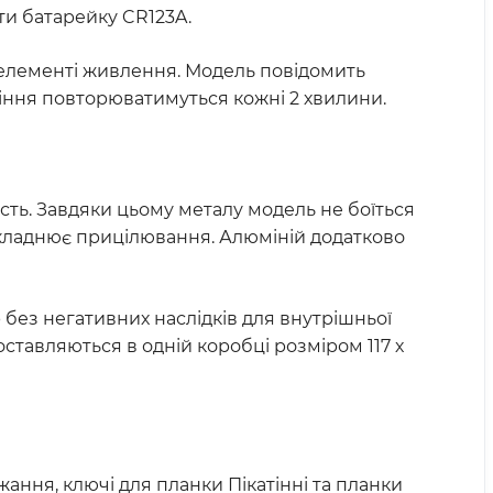
ти батарейку CR123A.
в елементі живлення. Модель повідомить
тіння повторюватимуться кожні 2 хвилини.
ість. Завдяки цьому металу модель не боїться
 ускладнює прицілювання. Алюміній додатково
р без негативних наслідків для внутрішньої
 поставляються в одній коробці розміром 117 х
жання, ключі для планки Пікатінні та планки