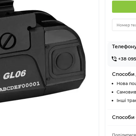
Номер те
Телефон
+38 095
Способи 
Нова по
Самовив
Інші тр
Способи 
Поділитися