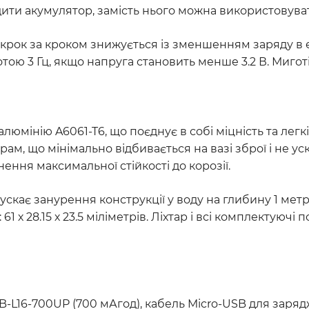
ити акумулятор, замість нього можна використовува
а крок за кроком знижується із зменшенням заряду 
тою 3 Гц, якщо напруга становить менше 3.2 В. Миго
алюмінію A6061-T6, що поєднує в собі міцність та легк
 грам, що мінімально відбивається на вазі зброї і не
ння максимальної стійкості до корозії.
опускає занурення конструкції у воду на глибину 1 мет
1 х 28.15 х 23.5 міліметрів. Ліхтар і всі комплектуючі
ARB-L16-700UP (700 мАгод), кабель Micro-USB для заряд