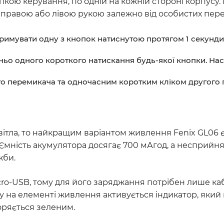
кою керування, по одній на кожній стороні корпусу.
 правою або лівою рукою залежно від особистих пере
тримувати одну з кнопок натиснутою протягом 1 секунди.
ньо одного короткого натискання будь-якої кнопки. Нас
о перемикача та одночасним коротким кліком другого 
вітла, то найкращим варіантом живлення Fenix GL06 
мність акумулятора досягає 700 мАгод, а несприйнят
жби.
o-USB, тому для його заряджання потрібен лише каб
 на елементі живлення активується індикатор, який
оряється зеленим.