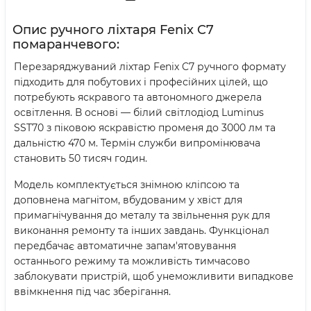
Опис ручного ліхтаря Fenix C7
помаранчевого:
Перезаряджуваний ліхтар Fenix C7 ручного формату
підходить для побутових і професійних цілей, що
потребують яскравого та автономного джерела
освітлення. В основі — білий світлодіод Luminus
SST70 з піковою яскравістю променя до 3000 лм та
дальністю 470 м. Термін служби випромінювача
становить 50 тисяч годин.
Модель комплектується знімною кліпсою та
доповнена магнітом, вбудованим у хвіст для
примагнічування до металу та звільнення рук для
виконання ремонту та інших завдань. Функціонал
передбачає автоматичне запам'ятовування
останнього режиму та можливість тимчасово
заблокувати пристрій, щоб унеможливити випадкове
ввімкнення під час зберігання.