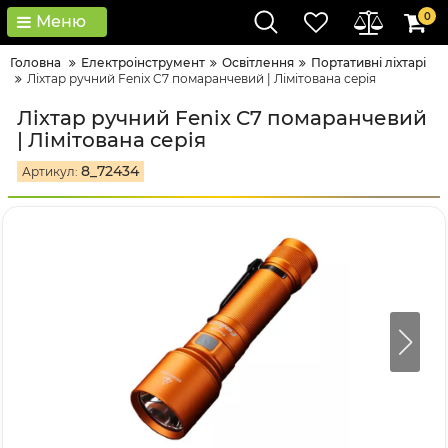
0
Меню
Головна
Електроінструмент
Освітлення
Портативні ліхтарі
Ліхтар ручний Fenix C7 помаранчевий | Лімітована серія
Ліхтар ручний Fenix C7 помаранчевий
| Лімітована серія
8_72434
Артикул: