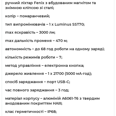
ручний ліхтар Fenix з вбудованим магнітом та
знімною кліпсою зі сталі;
колір – помаранчевий;
тип випромінювачів – 1 х Luminus SST70;
max яскравість – 3000 лм;
max дальність променя – 470 м;
автономність – до 68 год роботи на одному заряді;
кількість режимів роботи – 7;
метод управління – електронна кнопка;
джерело живлення – 1 х 21700 (5000 мА·год);
спосіб заряджання – порт USB-C;
час повного заряджання – 3 год;
матеріал корпусу – алюміній A6061-T6 з твердим
анодованим покриттям HAIII;
клас герметичності – IP68;