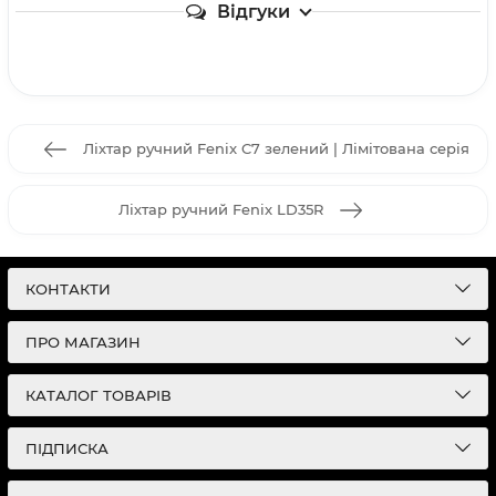
Відгуки
Ліхтар ручний Fenix C7 зелений | Лімітована серія
Ліхтар ручний Fenix LD35R
КОНТАКТИ
ПРО МАГАЗИН
КАТАЛОГ ТОВАРІВ
ПІДПИСКА