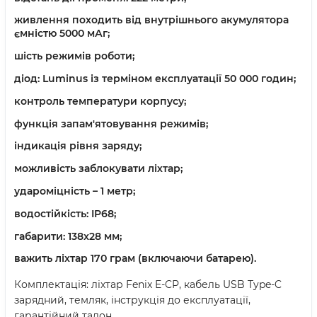
живлення походить від внутрішнього акумулятора
ємністю 5000 мАг;
шість режимів роботи;
діод: Luminus із терміном експлуатації 50 000 годин;
контроль температури корпусу;
функція запам'ятовування режимів;
індикація рівня заряду;
можливість заблокувати ліхтар;
удароміцність – 1 метр;
водостійкість: IP68;
габарити: 138x28 мм;
важить ліхтар 170 грам (включаючи батарею).
Комплектація: ліхтар Fenix E-CP, кабель USB Type-C
зарядний, темляк, інструкція до експлуатації,
гарантійний талон.