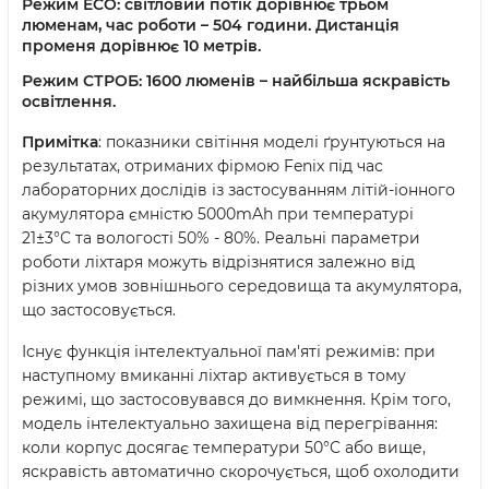
Режим ECO: світловий потік дорівнює трьом
люменам, час роботи – 504 години. Дистанція
променя дорівнює 10 метрів.
Режим СТРОБ: 1600 люменів – найбільша яскравість
освітлення.
Примітка
: показники світіння моделі ґрунтуються на
результатах, отриманих фірмою Fenix під час
лабораторних дослідів із застосуванням літій-іонного
акумулятора ємністю 5000mAh при температурі
21±3°C та вологості 50% - 80%. Реальні параметри
роботи ліхтаря можуть відрізнятися залежно від
різних умов зовнішнього середовища та акумулятора,
що застосовується.
Існує функція інтелектуальної пам'яті режимів: при
наступному вмиканні ліхтар активується в тому
режимі, що застосовувався до вимкнення. Крім того,
модель інтелектуально захищена від перегрівання:
коли корпус досягає температури 50°C або вище,
яскравість автоматично скорочується, щоб охолодити