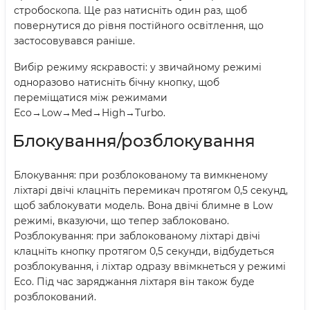
стробоскопа. Ще раз натисніть один раз, щоб
повернутися до рівня постійного освітлення, що
застосовувався раніше.
Вибір режиму яскравості: у звичайному режимі
одноразово натисніть бічну кнопку, щоб
переміщатися між режимами
Eco→Low→Med→High→Turbo.
Блокування/розблокування
Блокування: при розблокованому та вимкненому
ліхтарі двічі клацніть перемикач протягом 0,5 секунд,
щоб заблокувати модель. Вона двічі блимне в Low
режимі, вказуючи, що тепер заблоковано.
Розблокування: при заблокованому ліхтарі двічі
клацніть кнопку протягом 0,5 секунди, відбудеться
розблокування, і ліхтар одразу ввімкнеться у режимі
Eco. Під час заряджання ліхтаря він також буде
розблокований.