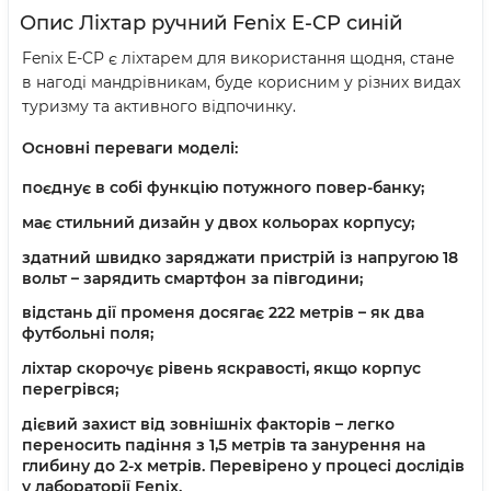
Опис Ліхтар ручний Fenix E-CP синій
Fenix E-CP є ліхтарем для використання щодня, стане
в нагоді мандрівникам, буде корисним у різних видах
туризму та активного відпочинку.
Основні переваги моделі:
поєднує в собі функцію потужного повер-банку;
має стильний дизайн у двох кольорах корпусу;
здатний швидко заряджати пристрій із напругою 18
вольт – зарядить смартфон за півгодини;
відстань дії променя досягає 222 метрів – як два
футбольні поля;
ліхтар скорочує рівень яскравості, якщо корпус
перегрівся;
дієвий захист від зовнішніх факторів – легко
переносить падіння з 1,5 метрів та занурення на
глибину до 2-х метрів. Перевірено у процесі дослідів
у лабораторії Fenix.