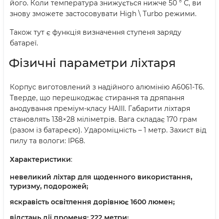
його. Коли температура знижується нижче 50 ° C, ви
знову зможете застосовувати High \ Turbo режими.
Також тут є функція визначення ступеня заряду
батареї.
Фізичні параметри ліхтаря
Корпус виготовлений з надійного алюмінію A6061-T6.
Тверде, що перешкоджає стирання та дряпання
анодування преміум-класу HAIII. Габарити ліхтаря
становлять 138×28 міліметрів. Вага складає 170 грам
(разом із батареєю). Удароміцність – 1 метр. Захист від
пилу та вологи: IP68.
Характеристики
:
невеликий ліхтар для щоденного використання,
туризму, подорожей;
яскравість освітлення дорівнює 1600 люмен;
відстань дії променя: 222 метри;