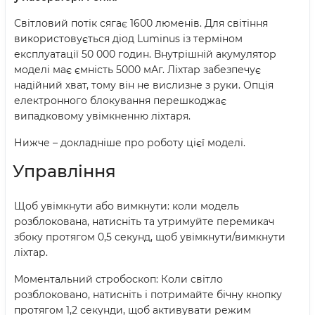
Світловий потік сягає 1600 люменів. Для світіння
використовується діод Luminus із терміном
експлуатації 50 000 годин. Внутрішній акумулятор
моделі має ємність 5000 мАг. Ліхтар забезпечує
надійний хват, тому він не вислизне з руки. Опція
електронного блокування перешкоджає
випадковому увімкненню ліхтаря.
Нижче – докладніше про роботу цієї моделі.
Управління
Щоб увімкнути або вимкнути: коли модель
розблокована, натисніть та утримуйте перемикач
збоку протягом 0,5 секунд, щоб увімкнути/вимкнути
ліхтар.
Моментальний стробоскоп: Коли світло
розблоковано, натисніть і потримайте бічну кнопку
протягом 1,2 секунди, щоб активувати режим