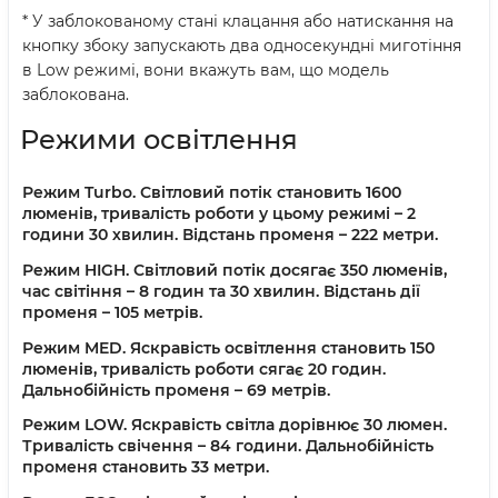
* У заблокованому стані клацання або натискання на
кнопку збоку запускають два односекундні миготіння
в Low режимі, вони вкажуть вам, що модель
заблокована.
Режими освітлення
Режим Turbo. Світловий потік становить 1600
люменів, тривалість роботи у цьому режимі – 2
години 30 хвилин. Відстань променя – 222 метри.
Режим HIGH. Світловий потік досягає 350 люменів,
час світіння – 8 годин та 30 хвилин. Відстань дії
променя – 105 метрів.
Режим MED. Яскравість освітлення становить 150
люменів, тривалість роботи сягає 20 годин.
Дальнобійність променя – 69 метрів.
Режим LOW. Яскравість світла дорівнює 30 люмен.
Тривалість свічення – 84 години. Дальнобійність
променя становить 33 метри.