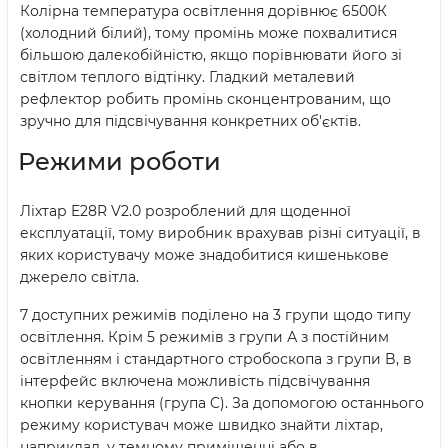
Колірна температура освітлення дорівнює 6500К
(холодний білий), тому промінь може похвалитися
більшою далекобійністю, якщо порівнювати його зі
світлом теплого відтінку. Гладкий металевий
рефлектор робить промінь сконцентрованим, що
зручно для підсвічування конкретних об'єктів.
Режими роботи
Ліхтар E28R V2.0 розроблений для щоденної
експлуатації, тому виробник врахував різні ситуації, в
яких користувачу може знадобитися кишенькове
джерело світла.
7 доступних режимів поділено на 3 групи щодо типу
освітлення. Крім 5 режимів з групи А з постійним
освітленням і стандартного стробоскопа з групи B, в
інтерфейс включена можливість підсвічування
кнопки керування (група C). За допомогою останнього
режиму користувач може швидко знайти ліхтар,
наприклад, у темному приміщенні або в