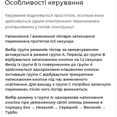
Особливості керування
Керування відрізняється простотою, оскільки воно
здійснюється одним електронним перемикачем,
розташованим у голові конструкції.
Увімкнення / вимкнення ліхтаря:
затискання
перемикача протягом 0.5 секунди.
Вибір групи режимів:
ліхтар за замовчуванням
активується в режимі групи А. Перехід до групи B
відбувається затисканням кнопки на 1.2 секунди.
Вихід із групи B із поверненням до групи А
здійснюється одноразовим клацанням кнопки.
Активація групи C відбувається трикратним
натисканням кнопки під час вимкненого
освітлення. Для виходу з групи C потрібно затиснути
перемикач, після чого ліхтар вимкнеться.
Вибір режиму з групи А:
одноразове натискання
кнопки при увімкненому світлі змінює режими в
порядку Еко → Низький → Середній → Високий →
Турбо.