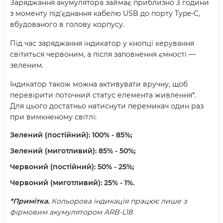
Заряджання акумулятора займає приблизно 3 години
з моменту під'єднання кабелю USB до порту Type-C,
вбудованого в голову корпусу.
Під час заряджання індикатор у кнопці керування
світиться червоним, а після заповнення ємності —
зеленим.
Індикатор також можна активувати вручну, щоб
перевірити поточний статус елемента живлення*.
Для цього достатньо натиснути перемикач один раз
при вимкненому світлі:
Зелений (постійний):
100% - 85%;
Зелений (миготливий):
85% - 50%;
Червоний (постійний):
50% - 25%;
Червоний (миготливий):
25% - 1%.
*Примітка.
Кольорова індикація працює лише з
фірмовим акумулятором ARB-L18.