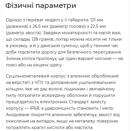
Фізичні параметри
Однією з переваг моделі є її габарити: 121 мм
(довжина) х 26.5 мм (діаметр голови) х 22.5 мм
(діаметр хвоста). Завдяки мініатюрності та малій вазі,
що складає 128 грамів, ліхтар можна носити не тільки
в рюкзаку, а й у дамській сумочці, щоб у темний час
доби підсвітити дорогу для безпечного пересування.
Знімна кліпса пропонує ще один варіант носіння — на
поясі або на кишені одягу.
Суцільнометалевий корпус з алюмінію оброблений
на верстаті з ЧПУ та доповнений ущільнювальним
кільцем, яке не дає волозі, піщинкам і звичайному
пилу потрапити всередину оболонки й порушити
працездатність електроніки. Стандарт захисту
корпусу — IP68, а удароміцність становить 1 метр.
Анодоване покриття алюмінію забезпечує захист від
окислення на випадок, якщо на металеву поверхню
потраплять краплі кислоти або мастила.