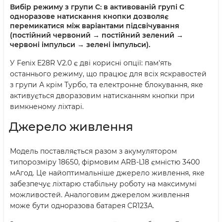
Вибір режиму з групи C:
в активованій групі C
одноразове натискання кнопки дозволяє
перемикатися між варіантами підсвічування
(постійний червоний → постійний зелений →
червоні імпульси → зелені імпульси).
У Fenix E28R V2.0 є дві корисні опції: пам'ять
останнього режиму, що працює для всіх яскравостей
з групи А крім Турбо, та електронне блокування, яке
активується дворазовим натисканням кнопки при
вимкненому ліхтарі.
Джерело живлення
Модель поставляється разом з акумулятором
типорозміру 18650, фірмовим ARB-L18 ємністю 3400
мАгод. Це найоптимальніше джерело живлення, яке
забезпечує ліхтарю стабільну роботу на максимумі
можливостей. Аналоговим джерелом живлення
може бути одноразова батарея CR123A.