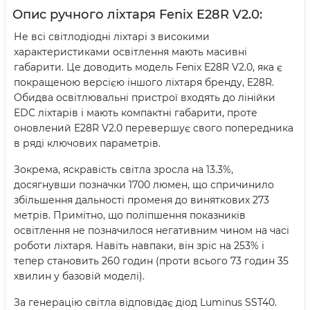
Опис ручного ліхтаря Fenix E28R V2.0:
Не всі світлодіодні ліхтарі з високими
характеристиками освітлення мають масивні
габарити. Це доводить модель Fenix E28R V2.0, яка є
покращеною версією іншого ліхтаря бренду, E28R.
Обидва освітлювальні пристрої входять до лінійки
EDC ліхтарів і мають компактні габарити, проте
оновлений E28R V2.0 перевершує свого попередника
в ряді ключових параметрів.
Зокрема, яскравість світла зросла на 13.3%,
досягнувши позначки 1700 люмен, що спричинило
збільшення дальності променя до виняткових 273
метрів. Примітно, що поліпшення показників
освітлення не позначилося негативним чином на часі
роботи ліхтаря. Навіть навпаки, він зріс на 253% і
тепер становить 260 годин (проти всього 73 годин 35
хвилин у базовій моделі).
За генерацію світла відповідає діод Luminus SST40.