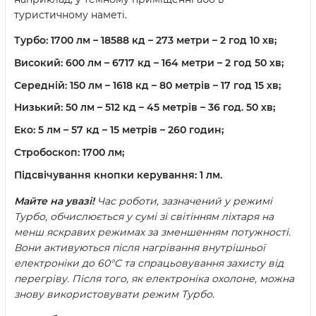
туристичному наметі.
Турбо:
1700 лм – 18588 кд – 273 метри – 2 год 10 хв;
Високий:
600 лм – 6717 кд – 164 метри – 2 год 50 хв;
Середній:
150 лм – 1618 кд – 80 метрів – 17 год 15 хв;
Низький:
50 лм – 512 кд – 45 метрів – 36 год. 50 хв;
Еко:
5 лм – 57 кд – 15 метрів – 260 годин;
Стробоскоп:
1700 лм;
Підсвічування кнопки керування:
1 лм.
Майте на увазі!
Час роботи, зазначений у режимі
Турбо, обчислюється у сумі зі світінням ліхтаря на
менш яскравих режимах за зменшенням потужності.
Вони активуються після нагрівання внутрішньої
електроніки до 60°C та спрацьовування захисту від
перегріву. Після того, як електроніка охолоне, можна
знову використовувати режим Турбо.