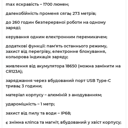
max яскравість – 1700 люмен;
далекобійність променя сягає 273 метрів;
до 260 годин безперервної роботи на одному
заряді;
керування одним електронним перемикачем;
додаткові функції: пам'ять останнього режиму,
захист від перегріву, електронне блокування,
кольорова індикація заряду;
живлення від акумулятора 18650 (можна замінити на
CR123A);
заряджання через вбудований порт USB Type-C
триває 3 години;
матеріал корпусу – алюміній з анодуванням;
удароміцність – 1 метр;
захист від пилу та води – IP68;
є знімна кліпса та магніт, вбудований у хвіст корпусу;