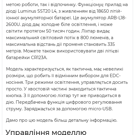
метою роботи, так і відпочинку. Функціонує прилад на
діоді Luminus SST20 L4, з живленням від 18650 літій-
іонної акумуляторної батареї. Це акумулятор ARB-L18-
2600U. діод дає холодне біле освітлення, і може
світити протягом 50 тисяч годин. Ліхтар видає
максимальний світловий потік в 800 люменів, а
максимальна відстань дії променя становить 335
метрів. Можете також використовувати дві літієві
батарейки CR123A.
Модель характеризується, як тактична, має невеликі
розміри, що робить її відмінним вибором для EDC-
носіння. Три режими освітлення, управляється досить
просто. У хвостовій частині знаходиться тактична
кнопка. З її допомогою ліхтар тут же приводиться в
дію. Передбачена функція цифрового регулювання
струму. Заряджається за допомогою micro-USB.
Дамо про цю модель більш детальну інформацію.
Управління моделлю