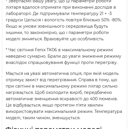
* Звертаємо Вашу увагу, що ці параметри роботи
ліхтаря вдалося отримати при виконанні дослідів в
лабораторії. Де підтримували температуру 21 + -3
градуси Цельсія і вологість повітря близько 50% -80%.
Якщо ж умови зовнішнього середовища будуть
іншими, то закономірно, що і параметри роботи
моделі зміняться. Враховуйте цю особливість.
* Час світіння Fenix TK06 в максимальному режимі
наведено сумарно. Брали до уваги зниження режиму
внаслідок спрацьовування функції проти перегріву.
Мається на увазі автоматична опція, при якій модель
отримує захист від перегрівання. Справа в тому, що
при світінні в максимальному режимі ліхтар сильно
нагрівається. Щоб охолодити виріб, передбачено
автоматичне зменшення яскравості до 400 люменів.
Це відбувається, якщо протягом п'яти хвилин
використовувати максимальний режим. Температура
моделі, таким чином, зменшується.