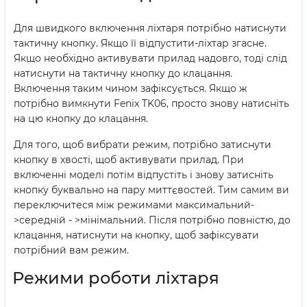
Для швидкого включення ліхтаря потрібно натиснути
тактичну кнопку. Якщо її відпустити-ліхтар згасне.
Якщо необхідно активувати прилад надовго, тоді слід
натиснути на тактичну кнопку до клацання.
Включення таким чином зафіксується. Якщо ж
потрібно вимкнути Fenix TK06, просто знову натисніть
на цю кнопку до клацання.
Для того, щоб вибрати режим, потрібно затиснути
кнопку в хвості, щоб активувати прилад. При
включенні моделі потім відпустіть і знову затисніть
кнопку буквально на пару миттєвостей. Тим самим ви
переключитеся між режимами максимальний-
>середній - >мінімальний. Після потрібно повністю, до
клацання, натиснути на кнопку, щоб зафіксувати
потрібний вам режим.
Режими роботи ліхтаря