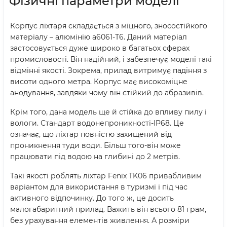
Фізичні параметри моделі
Корпус ліхтаря складається з міцного, зносостійкого
матеріалу – алюмінію а6061-Т6. Даний матеріал
застосовується дуже широко в багатьох сферах
промисловості. Він надійний, і забезпечує моделі такі
відмінні якості. Зокрема, прилад витримує падіння з
висоти одного метра. Корпус має високоміцне
анодування, завдяки чому він стійкий до абразивів.
Крім того, дана модель ще й стійка до впливу пилу і
вологи. Стандарт водонепроникності-IP68. Це
означає, що ліхтар повністю захищений від
проникнення туди води. Більш того-він може
працювати під водою на глибині до 2 метрів.
Такі якості роблять ліхтар Fenix TK06 привабливим
варіантом для використання в туризмі і під час
активного відпочинку. До того ж, це досить
малогабаритний прилад. Важить він всього 81 грам,
без урахування елементів живлення. А розміри