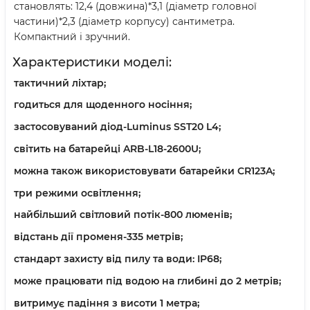
становлять: 12,4 (довжина)*3,1 (діаметр головної
частини)*2,3 (діаметр корпусу) сантиметра.
Компактний і зручний.
Характеристики моделі:
тактичний ліхтар;
годиться для щоденного носіння;
застосовуваний діод-Luminus SST20 L4;
світить на батарейці ARB-L18-2600U;
можна також використовувати батарейки CR123A;
три режими освітлення;
найбільший світловий потік-800 люменів;
відстань дії променя-335 метрів;
стандарт захисту від пилу та води: IP68;
може працювати під водою на глибині до 2 метрів;
витримує падіння з висоти 1 метра;