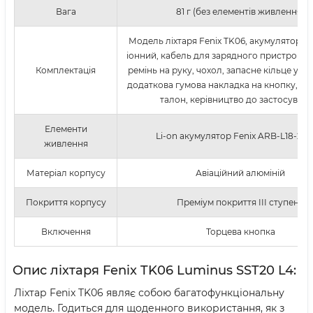
Вага
81 г (без елементів живлення)
Модель ліхтаря Fenix TK06, акумулятор 186
іонний, кабель для зарядного пристрою m
Комплектація
ремінь на руку, чохол, запасне кільце ущі
додаткова гумова накладка на кнопку, га
талон, керівництво до застосуванн
Елементи
Li-on акумулятор Fenix ARB-L18-26
живлення
Матеріал корпусу
Авіаційний алюміній
Покриття корпусу
Преміум покриття III ступеня
Включення
Торцева кнопка
Опис ліхтаря Fenix TK06 Luminus SST20 L4:
Ліхтар Fenix TK06 являє собою багатофункціональну
модель. Годиться для щоденного використання, як з