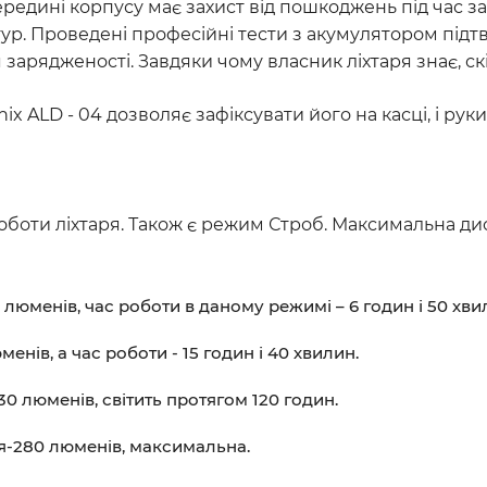
редині корпусу має захист від пошкоджень під час з
тур. Проведені професійні тести з акумулятором підт
арядженості. Завдяки чому власник ліхтаря знає, ск
x ALD - 04 дозволяє зафіксувати його на касці, і ру
оти ліхтаря. Також є режим Строб. Максимальна дист
люменів, час роботи в даному режимі – 6 годин і 50 хви
енів, а час роботи - 15 годин і 40 хвилин.
0 люменів, світить протягом 120 годин.
ня-280 люменів, максимальна.