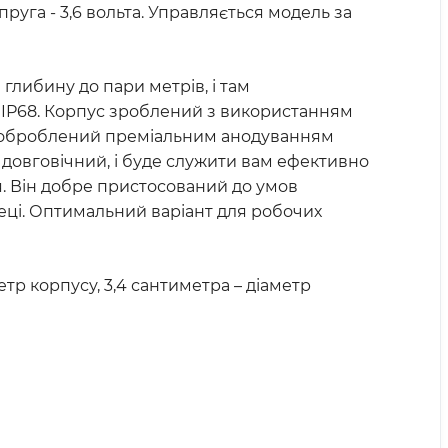
руга - 3,6 вольта. Управляється модель за
глибину до пари метрів, і там
ом IP68. Корпус зроблений з використанням
був оброблений преміальним анодуванням
ь довговічний, і буде служити вам ефективно
я. Він добре пристосований до умов
еці. Оптимальний варіант для робочих
етр корпусу, 3,4 сантиметра – діаметр