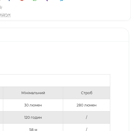
ідгук
Мінімальний
Строб
30 люмен
280 люмен
120 годин
/
58 м
/