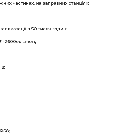
них частинах, на заправних станціях;
сплуатації в 50 тисяч годин;
-2600ex Li-ion;
в;
IP68;