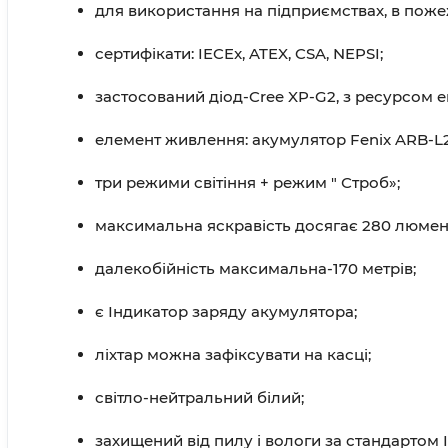
для використання на підприємствах, в пожеж
сертифікати: IECEx, ATEX, CSA, NEPSI;
застосований діод-Cree XP-G2, з ресурсом ек
елемент живлення: акумулятор Fenix ARB-L21
три режими світіння + режим " Строб»;
максимальна яскравість досягає 280 люмені
далекобійність максимальна-170 метрів;
є Індикатор заряду акумулятора;
ліхтар можна зафіксувати на касці;
світло-нейтральний білий;
захищений від пилу і вологи за стандартом 