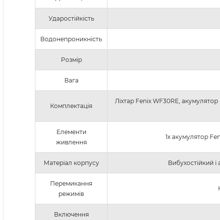
Ударостійкість
Водонепроникність
Розмір
Вага
Ліхтар Fenix ​​WF30RE, акумулятор
Комплектація
Елементи
1х акумулятор Fen
живлення
Матеріал корпусу
Вибухостійкий і
Перемикання
режимів
Включення