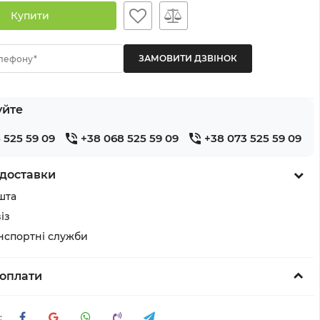
Купити
лефону*
уйте
 525 59 09
+38 068 525 59 09
+38 073 525 59 09
доставки
шта
із
анспортні служби
оплати
: