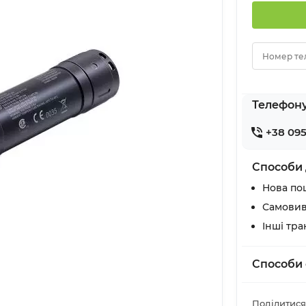
Номер те
Телефон
+38 095
Способи 
Нова по
Самовив
Інші тр
Способи 
Поділитися