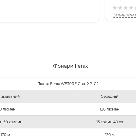
Залишити в
Ліхтар Fenix WF30RE Cree XP-G2
симальний
Середній
0 люмен
120 люмен
ин 50 хвилин
15 годин 40 хв
170 м
120 м