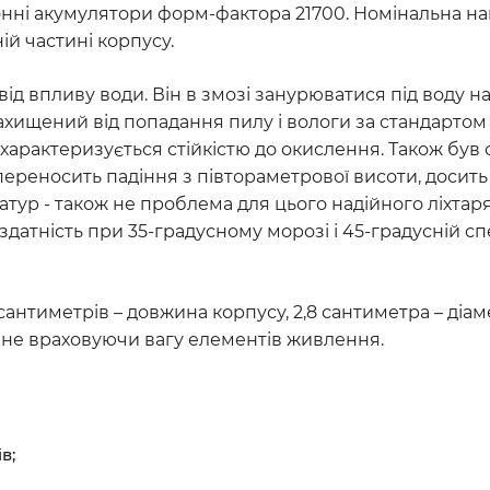
онні акумулятори форм-фактора 21700. Номінальна нап
ій частині корпусу.
 впливу води. Він в змозі занурюватися під воду на 
. Захищений від попадання пилу і вологи за стандарт
ий характеризується стійкістю до окислення. Також 
 переносить падіння з півтораметрової висоти, досит
атур - також не проблема для цього надійного ліхтар
атність при 35-градусному морозі і 45-градусній сп
сантиметрів – довжина корпусу, 2,8 сантиметра – діам
, не враховуючи вагу елементів живлення.
в;