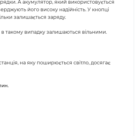
арядки. А акумулятор, який використовується
верджують його високу надійність. У кнопці
ільки залишається заряду.
ки в такому випадку залишаються вільними.
анція, на яку поширюється світло, досягає
лин.