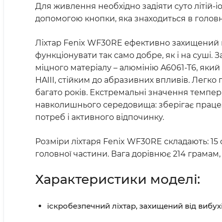
Для живлення необхідно задіяти суто літій-і
допомогою кнопки, яка знаходиться в головн
Ліхтар Fenix WF30RE ефективно захищений від
функціонувати так само добре, як і на суші
міцного матеріалу – алюмінію A6061-T6, як
HAIII, стійким до абразивних впливів. Легко
багато років. Екстремальні значення темпер
навколишнього середовища: зберігає працезд
потреб і активного відпочинку.
Розміри ліхтаря Fenix WF30RE складають: 15 
головної частини. Вага дорівнює 214 грамам
Характеристики моделі:
іскробезпечний ліхтар, захищений від вибухі