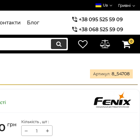
Ua
Гривні
+38 095 525 59 09
онтакти
Блог
+38 068 525 59 09
+38 073 525 59 09
0
8_54708
Артикул:
сті
Кількість
, шт
:
0
грн
−
+