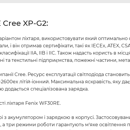
 Cree XP-G2
:
антом ліхтаря, використовувати який оптимально скр
ли, і він отримав сертифікати, такі як IECEx, ATEX, 
о класифікації IIA, IIB і IIC. Також надасть користь в м
ічні та текстильні підприємства, пожежні частини, мета
мпанії Cree. Ресурс експлуатації світлодіода становит
600ex літій-іонний. Максимальна яскравість, яку дає 
 додається спеціалізована зарядка.
ті ліхтаря Fenix WF30RE.
 з акумулятором і зарядкою в корпусі. Застосовува
ч, а три режими роботи гарантують м'яке освітлення 