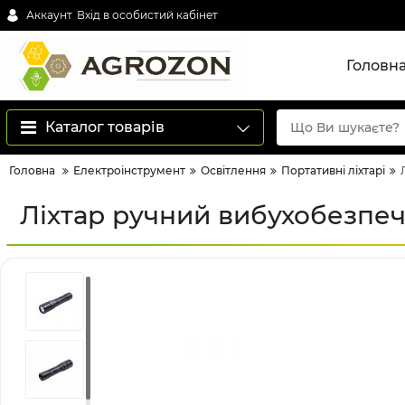
Аккаунт
Вхід в особистий кабінет
Головн
Каталог товарів
Головна
Електроінструмент
Освітлення
Портативні ліхтарі
Ліхтар ручний вибухобезпе