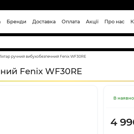
а
Бренди
Доставка
Оплата
Акції
Про нас
К
Ліхтар ручний вибухобезпечний Fenix WF30RE
чний Fenix WF30RE
В наявно
4 99