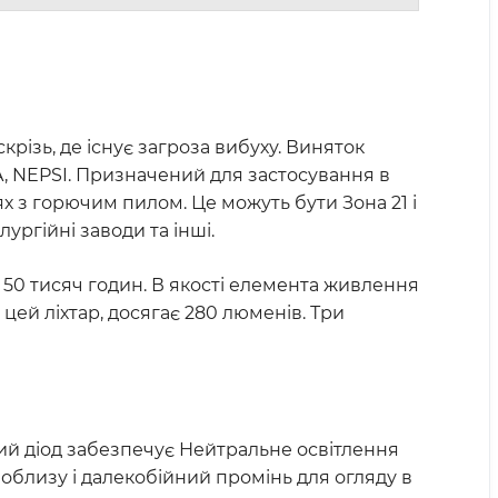
ізь, де існує загроза вибуху. Виняток
CSA, NEPSI. Призначений для застосування в
ісцях з горючим пилом. Це можуть бути Зона 21 і
лургійні заводи та інші.
ь 50 тисяч годин. В якості елемента живлення
цей ліхтар, досягає 280 люменів. Три
ний діод забезпечує Нейтральне освітлення
поблизу і далекобійний промінь для огляду в