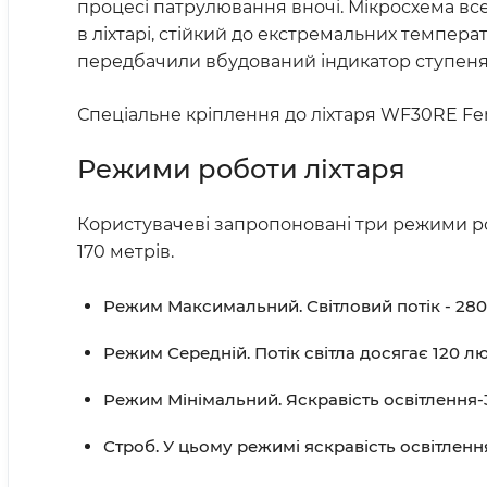
процесі патрулювання вночі. Мікросхема все
в ліхтарі, стійкий до екстремальних темпера
передбачили вбудований індикатор ступеня з
Спеціальне кріплення до ліхтаря WF30RE Feni
Режими роботи ліхтаря
Користувачеві запропоновані три режими роб
170 метрів.
Режим Максимальний. Світловий потік - 280 
Режим Середній. Потік світла досягає 120 люм
Режим Мінімальний. Яскравість освітлення-3
Строб. У цьому режимі яскравість освітлен