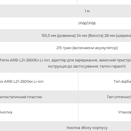
1 м
IP66/IP68
150,5 мм (довжина) 34 мм (Висота) 28 мм (ширина
215 грам (включаючи акумулятор)
 Fenix ​​ARB-L21-2600Ex Li-ion, адаптер для заряджання, захисний прист
інструкція до застосування, талон гарантії.
ix ARB-L21-2600ex Li-ion
Тип відб
 антистатичний пластик
Тип оптичної
Кнопка
Упаков
Кнопка збоку корпусу