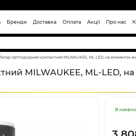
а
Бренди
Доставка
Оплата
Акції
Про нас
К
Ліхтар світлодіодний компактний MILWAUKEE, ML-LED, на елементах 
актний MILWAUKEE, ML-LED, на
В наявно
3 80