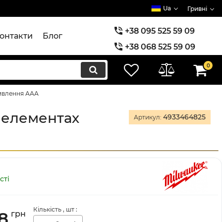
Ua
Гривні
+38 095 525 59 09
онтакти
Блог
+38 068 525 59 09
+38 073 525 59 09
0
живлення ААА
 елементах
4933464825
Артикул:
сті
Кількість
, шт
:
8
грн