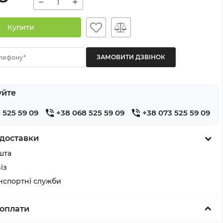
−
+
Купити
лефону*
уйте
 525 59 09
+38 068 525 59 09
+38 073 525 59 09
доставки
шта
із
анспортні служби
оплати