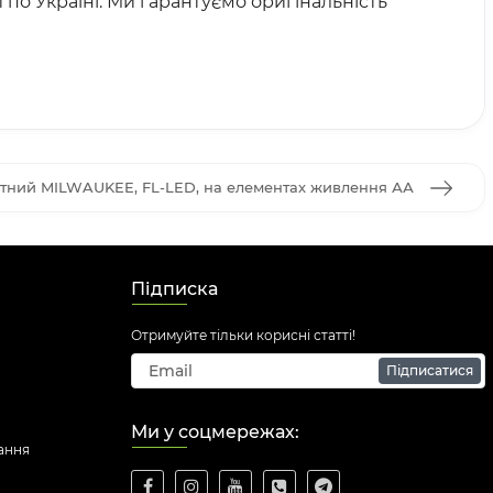
по Україні. Ми гарантуємо оригінальність
ктний MILWAUKEE, FL-LED, на елементах живлення АА
Підписка
Отримуйте тільки корисні статті!
Підписатися
Ми у соцмережах:
ання