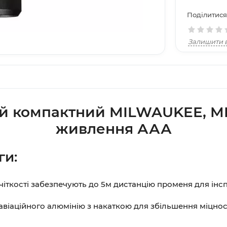
Поділитися
Залишити в
ий компактний MILWAUKEE, M
живлення ААА
ги:
іткості забезпечують до 5м дистанцію променя для інс
з авіаційного алюмінію з накаткою для збільшення міцнос