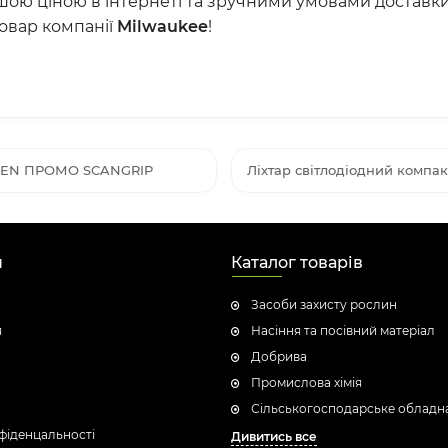
шою ціною в інтернеті та зручними умовами доставки 
товар компанії
Milwaukee
!
NIPEN ПРОМО SCANGRIP
Ліхтар світлодіодний компа
н
Каталог товарів
Засоби захисту рослин
я
Насіння та посівний матеріал
Добрива
Промислова хімія
Сільськогосподарське обладн
фіденцальності
Дивитись все