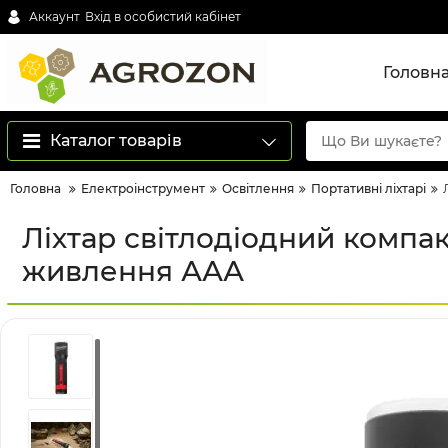
Аккаунт
Вхід в особистий кабінет
Головн
Каталог товарів
Головна
Електроінструмент
Освітлення
Портативні ліхтарі
Ліхтар світлодіодний комп
живлення ААА