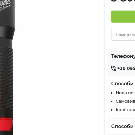
Номер те
Телефон
+38 095
Способи 
Нова по
Самовив
Інші тр
Способи 