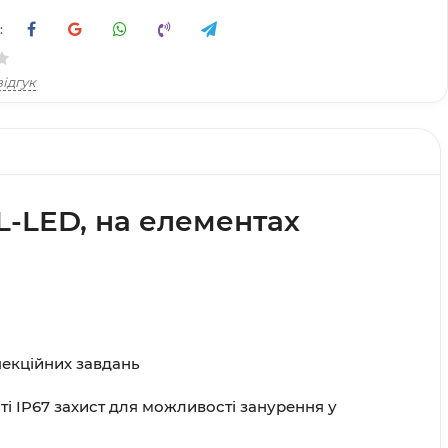
:
ідгук
L-LED, на елементах
пекційних завдань
ті IP67 захист для можливості занурення у