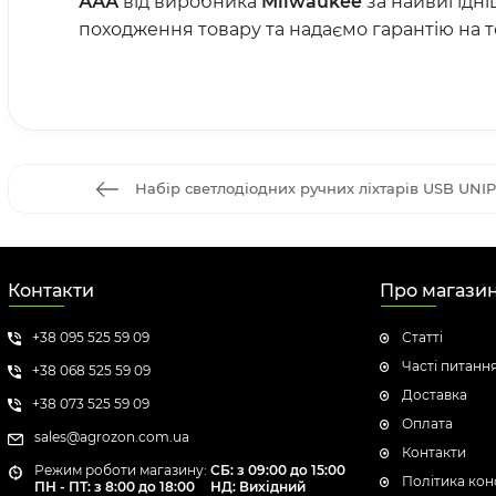
ААА
від виробника
Milwaukee
за найвигідні
походження товару та надаємо гарантію на 
Набір светлодіодних ручних ліхтарів USB U
Контакти
Про магази
+38 095 525 59 09
Статті
Часті питанн
+38 068 525 59 09
Доставка
+38 073 525 59 09
Оплата
sales@agrozon.com.ua
Контакти
Режим роботи магазину:
СБ: з 09:00 до 15:00
Політика кон
ПН - ПТ: з 8:00 до 18:00
НД: Вихідний