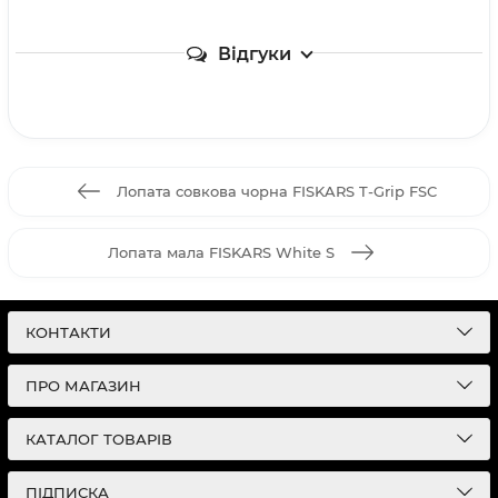
Відгуки
Лопата совкова чорна FISKARS T-Grip FSC
Лопата мала FISKARS White S
КОНТАКТИ
ПРО МАГАЗИН
КАТАЛОГ ТОВАРІВ
ПІДПИСКА