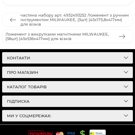
частина набору арт. 4932493252 Ложемент з ручним
інструментом MILWAUKEE, (3шт) (45х175,8х417мм)
для візків
Ложемент з викрутками магнітними MILWAUKEE,
(38шт) (45х536х417мм) для візків
КОНТАКТИ
ПРО МАГАЗИН
КАТАЛОГ ТОВАРІВ
ПІДПИСКА
МИ У СОЦМЕРЕЖАХ: